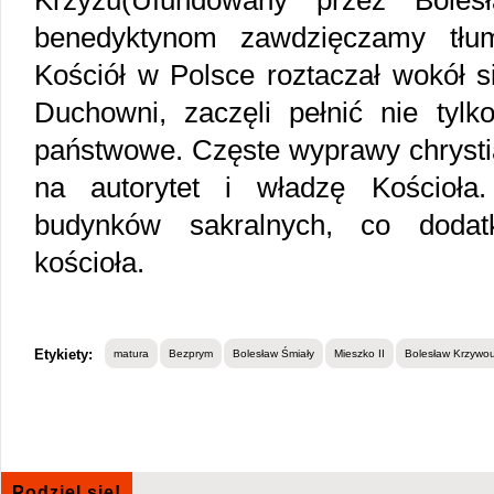
Krzyżu(Ufundowany przez Boles
benedyktynom zawdzięczamy tłuma
Kościół w Polsce roztaczał wokół s
Duchowni, zaczęli pełnić nie tylko
państwowe. Częste wyprawy chrysti
na autorytet i władzę Kościoł
budynków sakralnych, co dodat
kościoła.
Etykiety:
matura
Bezprym
Bolesław Śmiały
Mieszko II
Bolesław Krzywou
Podziel się!