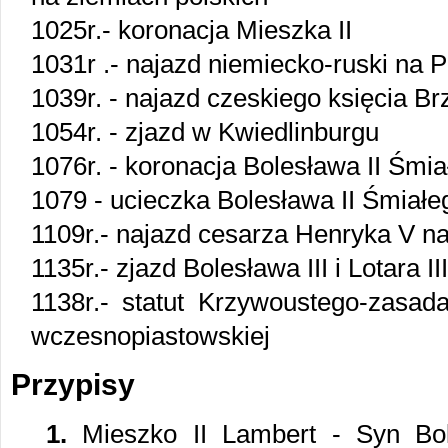
1025r.- koronacja Mieszka II
1031r .- najazd niemiecko-ruski na P
1039r. - najazd czeskiego księcia Br
1054r. - zjazd w Kwiedlinburgu
1076r. - koronacja Bolesława II Śmia
1079 - ucieczka Bolesława II Śmiałe
1109r.- najazd cesarza Henryka V na
1135r.- zjazd Bolesława III i Lotara 
1138r.- statut Krzywoustego-zasada
wczesnopiastowskiej
Przypisy
1.
Mieszko II Lambert - Syn Bol