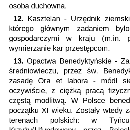
osoba duchowna.
12.
Kasztelan - Urzędnik ziemski
którego głównym zadaniem był
gospodarczymi w kraju (m.in. p
wymierzanie kar przestępcom.
13.
Opactwa Benedyktyńskie - Z
średniowieczu, przez św. Benedy
zasadę Ora et labora - módl się
oczywiście, z ciężką pracą fizyc
częstą modlitwą. W Polsce benedy
początku XI wieku. Zostały wtedy 
terenach polskich: w Tyńc