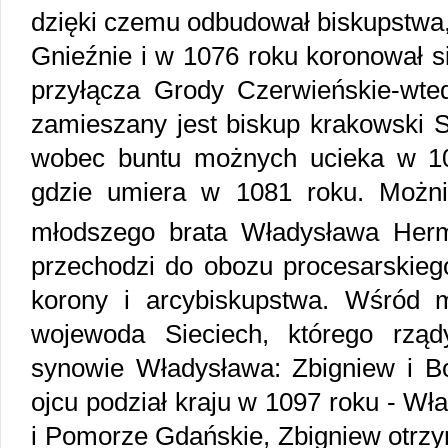
dzięki czemu odbudował biskupstwa,
Gnieźnie i w 1076 roku koronował s
przyłącza Grody Czerwieńskie-wte
zamieszany jest biskup krakowski S
wobec buntu możnych ucieka w 10
gdzie umiera w 1081 roku. Możn
młodszego brata Władysława He
przechodzi do obozu procesarskieg
korony i arcybiskupstwa. Wśród 
wojewoda Sieciech, którego rząd
synowie Władysława: Zbigniew i Bo
ojcu podział kraju w 1097 roku - W
i Pomorze Gdańskie, Zbigniew otrzy