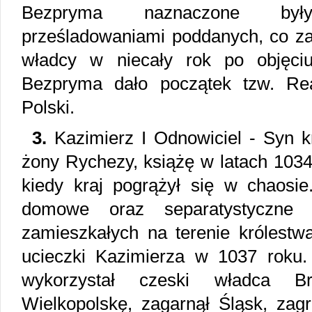
Bezpryma naznaczone był
prześladowaniami poddanych, co 
władcy w niecały rok po objęci
Bezpryma dało początek tzw. Rea
Polski.
3.
Kazimierz I Odnowiciel - Syn kr
żony Rychezy, książę w latach 1034 
kiedy kraj pogrążył się w chaosie
domowe oraz separatystyczne 
zamieszkałych na terenie królestw
ucieczki Kazimierza w 1037 roku. 
wykorzystał czeski władca Brz
Wielkopolskę, zagarnął Śląsk, zagr