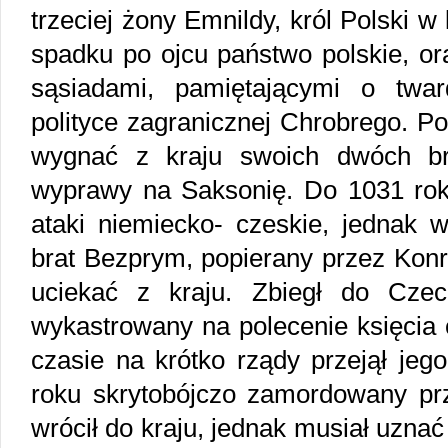
trzeciej żony Emnildy, król Polski w
spadku po ojcu państwo polskie, or
sąsiadami, pamiętającymi o twar
polityce zagranicznej Chrobrego. P
wygnać z kraju swoich dwóch br
wyprawy na Saksonię. Do 1031 rok
ataki niemiecko- czeskie, jednak w
brat Bezprym, popierany przez Konr
uciekać z kraju. Zbiegł do Czec
wykastrowany na polecenie księcia
czasie na krótko rządy przejął jeg
roku skrytobójczo zamordowany prz
wrócił do kraju, jednak musiał uzna