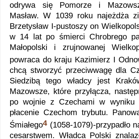
odrywa się Pomorze i Mazowsze
Masław. W 1039 roku najeżdża zi
Brzetysław I-pustoszy on Wielkopols
w 14 lat po śmierci Chrobrego pa
Małopolski i zrujnowanej Wielk
powraca do kraju Kazimierz I Odnow
chcą stworzyć przeciwwagę dla Cze
Siedzibą tego władcy jest Krak
Mazowsze, które przyłącza, nastę
po wojnie z Czechami w wyniku 
płacenie Czechom trybutu. Panowa
4
Śmiałego
(1058-1079)-przypadło na
cesarstwem. Władca Polski znalazł