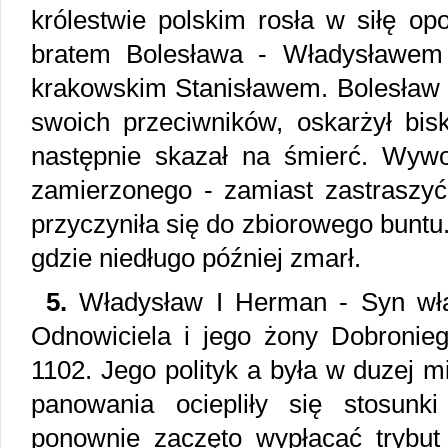
królestwie polskim rosła w siłę o
bratem Bolesława - Władysławe
krakowskim Stanisławem. Bolesław c
swoich przeciwników, oskarżył bis
następnie skazał na śmierć. Wywo
zamierzonego - zamiast zastraszyć
przyczyniła się do zbiorowego buntu.
gdzie niedługo później zmarł.
5.
Władysław I Herman - Syn wład
Odnowiciela i jego żony Dobronieg
1102. Jego polityk a była w duzej m
panowania ociepliły się stosunk
ponownie zaczęto wypłacać trybu