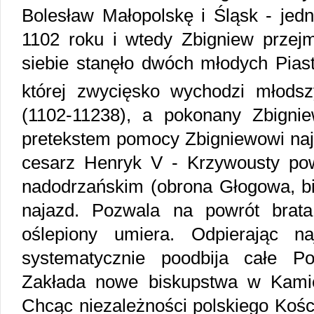
Bolesław Małopolskę i Śląsk - jed
1102 roku i wtedy Zbigniew przejm
siebie stanęło dwóch młodych Piast
której zwycięsko wychodzi młodsz
(1102-11238), a pokonany Zbigni
pretekstem pomocy Zbigniewowi naj
cesarz Henryk V - Krzywousty po
nadodrzańskim (obrona Głogowa, bi
najazd. Pozwala na powrót brata
oślepiony umiera. Odpierając n
systematycznie poodbija całe P
Zakłada nowe biskupstwa w Kamie
Chcąc niezależności polskiego Kośc