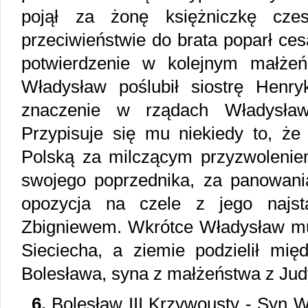
pojął za żonę księżniczkę cze
przeciwieństwie do brata poparł ces
potwierdzenie w kolejnym małżeń
Władysław poślubił siostrę Henr
znaczenie w rządach Władysława
Przypisuje się mu niekiedy to, że
Polską za milczącym przyzwoleni
swojego poprzednika, za panowan
opozycja na czele z jego najs
Zbigniewem. Wkrótce Władysław mus
Sieciecha, a ziemie podzielił mi
Bolesława, syna z małżeństwa z Jud
6.
Bolesław III Krzywousty - Syn 