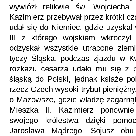
wywiózł relikwie św. Wojciech
Kazimierz przebywał przez krótki c
udał się do Niemiec, gdzie uzyskał
III z którego wojskiem wkroczył
odzyskał wszystkie utracone zie
tyczy Śląska, podczas zjazdu w K
rozkazu cesarza udało mu się z 
śląską do Polski, jednak książę po
rzecz Czech wysoki trybut pieniężny.
o Mazowsze, gdzie władzę zagarnął
Mieszka II. Kazimierz ponowni
swojego królestwa dzięki pomoc
Jarosława Mądrego. Sojusz obu 