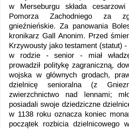
w Merseburgu składa cesarzowi 
Pomorza Zachodniego za zg
gnieźnieńskie. Za panowania Boles
kronikarz Gall Anonim. Przed śmie
Krzywousty jako testament (statut) -
w rodzie - senior - miał władz
prowadził politykę zagraniczną, dow
wojska w głównych grodach, prawo
dzielnicę senioralna (z Gni
zwierzchnictwo nad lennami; mło
posiadali swoje dziedziczne dzielni
w 1138 roku oznacza koniec monarc
początek rozbicia dzielnicowego w