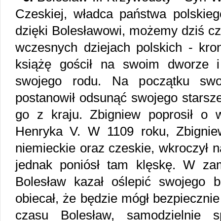
Czeskiej, władca państwa polskieg
dzięki Bolesławowi, możemy dziś czy
wczesnych dziejach polskich - kro
książę gościł na swoim dworze i z
swojego rodu. Na początku swo
postanowił odsunąć swojego starsze
go z kraju. Zbigniew poprosił o w
Henryka V. W 1109 roku, Zbignie
niemieckie oraz czeskie, wkroczył n
jednak poniósł tam klęskę. W za
Bolesław kazał oślepić swojego b
obiecał, że będzie mógł bezpiecznie
czasu Bolesław, samodzielnie 