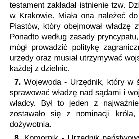
testament zakładał istnienie tzw. Dz
w Krakowie. Miała ona należeć do 
Piastów, który obejmował władzę z
Ponadto według zasady pryncypatu, 
mógł prowadzić politykę zagranicz
urzędy oraz musiał utrzymywać woj
każdej z dzielnic.
7.
Wojewoda - Urzędnik, który w ś
sprawować władzę nad sądami i woj
władcy. Był to jeden z najważni
zostawało się z nominacji króla, 
dożywotnia.
8.
Komornik - Urzędnik państwowy