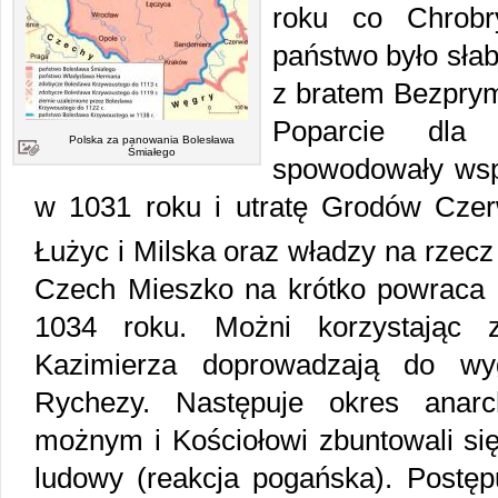
roku co Chrobr
państwo było sła
z bratem Bezpry
Poparcie dla
Polska za panowania Bolesława
Śmiałego
spowodowały wspó
w 1031 roku i utratę Grodów Czerw
Łużyc i Milska oraz władzy na rzec
Czech Mieszko na krótko powraca d
1034 roku. Możni korzystając z
Kazimierza doprowadzają do wy
Rychezy. Następuje okres anarc
możnym i Kościołowi zbuntowali się
ludowy (reakcja pogańska). Postęp