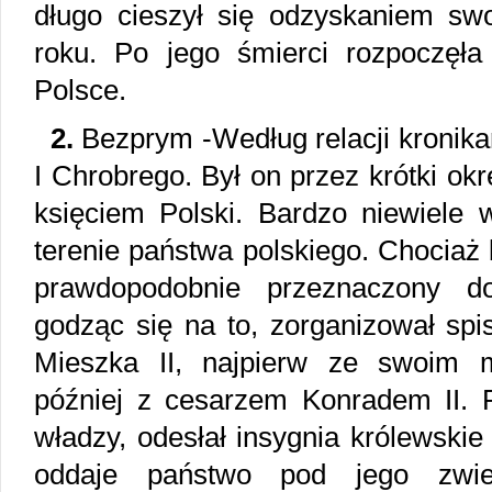
długo cieszył się odzyskaniem sw
roku. Po jego śmierci rozpoczęł
Polsce.
2.
Bezprym -Według relacji kronika
I Chrobrego. Był on przez krótki okr
księciem Polski. Bardzo niewiele
terenie państwa polskiego. Chociaż
prawdopodobnie przeznaczony d
godząc się na to, zorganizował spi
Mieszka II, najpierw ze swoim 
później z cesarzem Konradem II. 
władzy, odesłał insygnia królewskie
oddaje państwo pod jego zwier