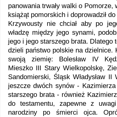
panowania trwały walki o Pomorze, 
książąt pomorskich i doprowadził do 
Krzywousty nie chciał aby po jego
władzę między jego synami, podobn
jego i jego starszego brata. Dlatego 
dzieli państwo polskie na dzielnice
swoją ziemię: Bolesław IV Kęd
Mieszko III Stary Wielkopolskę, Z
Sandomierski, Śląsk Władysław II 
jeszcze dwóch synów - Kazimierza 
starszego brata - również Kazimierza
do testamentu, zapewne z uwagi
narodziny po śmierci ojca. Opró