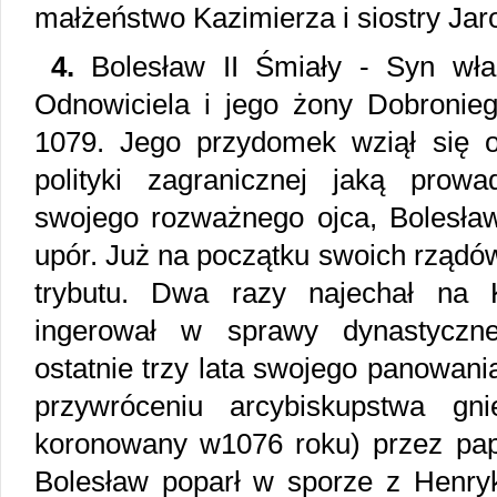
małżeństwo Kazimierza i siostry Jar
4.
Bolesław II Śmiały - Syn wład
Odnowiciela i jego żony Dobronieg
1079. Jego przydomek wziął się 
polityki zagranicznej jaką prow
swojego rozważnego ojca, Bolesła
upór. Już na początku swoich rząd
trybutu. Dwa razy najechał na K
ingerował w sprawy dynastyczn
ostatnie trzy lata swojego panowani
przywróceniu arcybiskupstwa gni
koronowany w1076 roku) przez papi
Bolesław poparł w sporze z Henry