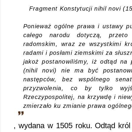
Fragment Konstytucji nihil novi (15
Ponieważ ogólne prawa i ustawy pub
całego narodu dotyczą, przet
radomskim, wraz ze wszystkimi kr
radami i posłami ziemskimi za słusz
jakoż postanowiliśmy, iż odtąd n
(nihil novi) nie ma być postano
następców, bez wspólnego senat
przyzwolenia, co by tylko wy
Rzeczypospolitej, na krzywdę i niew
zmierzało ku zmianie prawa ogólnego
, wydana w 1505 roku. Odtąd kró