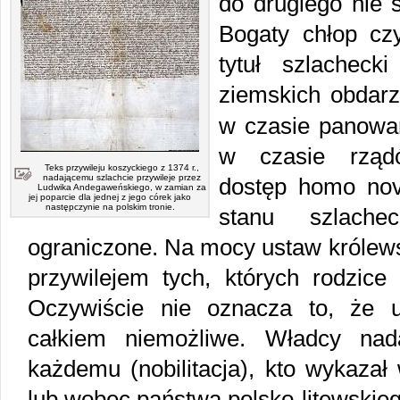
do drugiego nie 
Bogaty chłop cz
tytuł szlachecki
ziemskich obdar
w czasie panow
w czasie rządó
Teks przywileju koszyckiego z 1374 r.,
nadającemu szlachcie przywileje przez
dostęp homo novu
Ludwika Andegaweńskiego, w zamian za
jej poparcie dla jednej z jego córek jako
następczynie na polskim tronie.
stanu szlachec
ograniczone. Na mocy ustaw królewski
przywilejem tych, których rodzice 
Oczywiście nie oznacza to, że u
całkiem niemożliwe. Władcy nada
każdemu (nobilitacja), kto wykazał
lub wobec państwa polsko-litewskieg