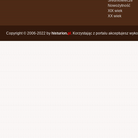
Średniowiecze
Nowożytność
XIX wiek
XX wiek
Copyright © 2006-2022 by
histurion.
pl
. Korzystając z portalu akceptujesz wyk