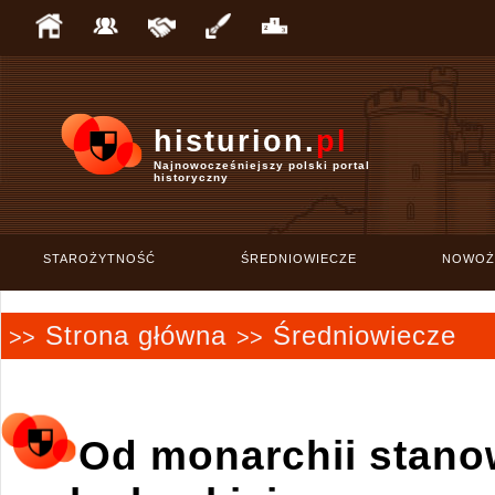
histurion.
pl
Najnowocześniejszy polski portal
historyczny
STAROŻYTNOŚĆ
ŚREDNIOWIECZE
NOWOŻ
Strona główna
Średniowiecze
>>
>>
Od monarchii stano