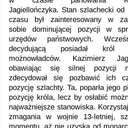
w czasie panowania Kaz
Jagiellończyka. Stan szlachecki od
czasu był zainteresowany w za
sobie dominującej pozycji w sp
urzędów państwowych. Wcześn
decydującą posiadał król
możnowładców. Kazimierz Jagie
obawiając się silnej pozycji 
zdecydował się pozbawić ich cz
pozycję szlachty. Ta, poparła jego 
pozycję króla, lecz by osłabić mo
najważniejsze stanowiska. Korzysta
zmagania w wojnie 13-letniej, s
momentu, aż nie uzyska od monarch