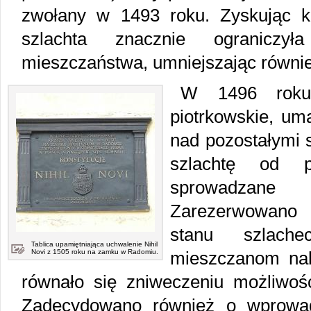
zwołany w 1493 roku. Zyskując ko
szlachta znacznie ograniczy
mieszczaństwa, umniejszając równi
W 1496 roku 
piotrkowskie, um
nad pozostałymi 
szlachtę od 
sprowadzane
Zarezerwowano u
stanu szlache
Tablica upamiętniająca uchwalenie Nihil
Novi z 1505 roku na zamku w Radomiu.
mieszczanom nab
równało się zniweczeniu możliwoś
Zadecydowano również o wprowad