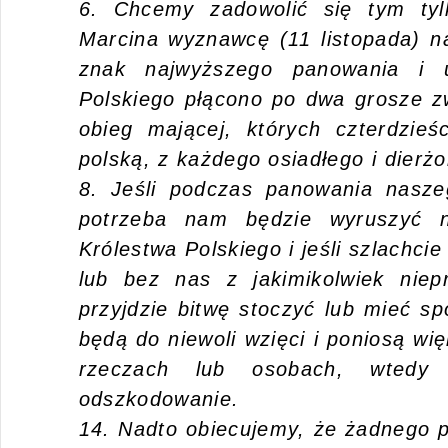
6. Chcemy zadowolić się tym tyl
Marcina wyznawcę (11 listopada) 
znak najwyższego panowania i u
Polskiego płącono po dwa grosze zw
obieg mającej, których czterdzie
polską, z każdego osiadłego i dierżo
8. Jeśli podczas panowania nasz
potrzeba nam będzie wyruszyć 
Królestwa Polskiego i jeśli szlachci
lub bez nas z jakimikolwiek niep
przyjdzie bitwę stoczyć lub mieć sp
będą do niewoli wzięci i poniosą wi
rzeczach lub osobach, wtedy 
odszkodowanie.
14. Nadto obiecujemy, że żadnego p