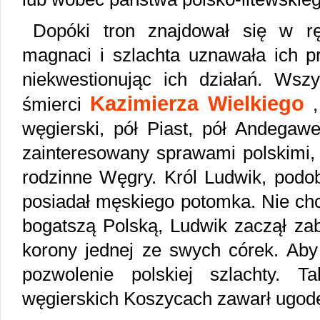
Dopóki tron znajdował się w ręk
magnaci i szlachta uznawała ich p
niekwestionując ich działań. Wszy
Kazimierza Wielkiego
śmierci
,
węgierski, pół Piast, pół Andegaw
zainteresowany sprawami polskimi,
rodzinne Węgry. Król Ludwik, podob
posiadał męskiego potomka. Nie chcą
bogatszą Polską, Ludwik zaczął za
korony jednej ze swych córek. Aby
pozwolenie polskiej szlachty.
węgierskich Koszycach zawarł ugodę