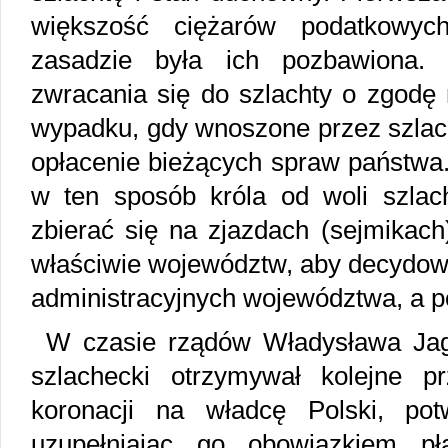
większość ciężarów podatkowy
zasadzie była ich pozbawiona.
zwracania się do szlachty o zgodę
wypadku, gdy wnoszone przez szlach
opłacenie bieżących spraw państwa. 
w ten sposób króla od woli szlach
zbierać się na zjazdach (sejmikach
właściwie województw, aby decydow
administracyjnych województwa, a p
W czasie rządów Władysława Jagi
szlachecki otrzymywał kolejne prz
koronacji na władcę Polski, potwi
uzupełniając go obowiązkiem p