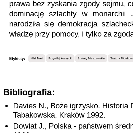
prawa bez zyskania zgody sejmu, c
dominację szlachty w monarchii 
narodziła się demokracja szlachec
władzę przy pomocy, i tylko za zgodą
Etykiety:
Nihil Novi
Przywilej koszycki
Statuty Nieszawskie
Statuty Piotrkow
Bibliografia:
Davies N., Boże igrzysko. Historia Pol
Tabakowska, Kraków 1992.
Dowiat J., Polska - państwem śre