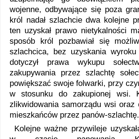
wojenne, odbywające się poza gran
król nadał szlachcie dwa kolejne pr
ten uzyskał prawo nietykalności ma
sposób król pozbawiał się możliw
szlachcica, bez uzyskania wyroku 
dotyczył prawa wykupu sołect
zakupywania przez szlachtę sołe
powiększać swoje folwarki, przy cz
w stosunku do zakupionej wsi. K
zlikwidowania samorządu wsi oraz 
mieszkańców przez panów-szlachtę.
Kolejne ważne przywileje uzyskał