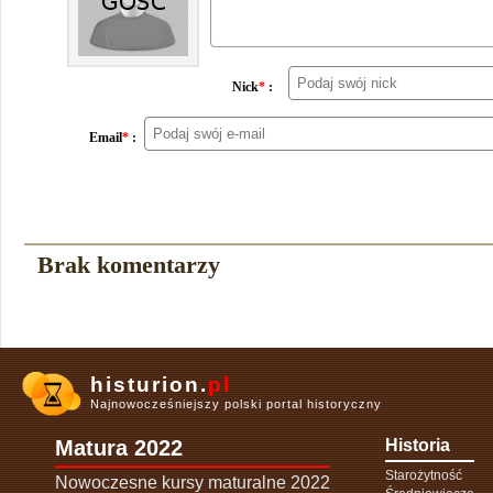
Nick
*
:
Email
*
:
Brak komentarzy
histurion.
pl
Najnowocześniejszy polski portal historyczny
Matura 2022
Historia
Starożytność
Nowoczesne kursy maturalne 2022