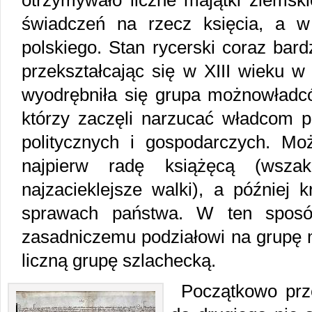
otrzymywało liczne majątki ziemski
świadczeń na rzecz księcia, a w
polskiego. Stan rycerski coraz bard
przekształcając się w XIII wieku w 
wyodrębniła się grupa możnowładcó
którzy zaczęli narzucać władcom p
politycznych i gospodarczych. Mo
najpierw radę książęcą (wsz
najzacieklejsze walki), a później 
sprawach państwa. W ten sposó
zasadniczemu podziałowi na grupę
liczną grupę szlachecką.
Początkowo prz