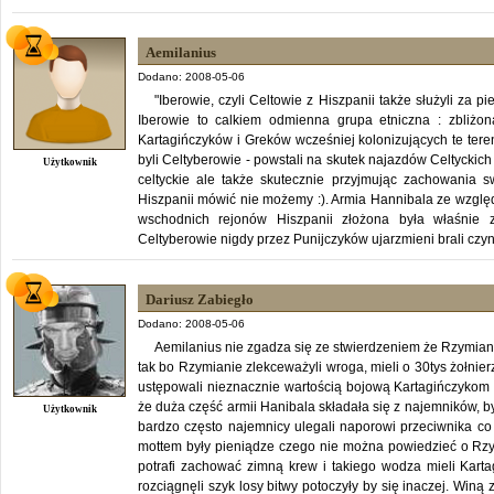
Aemilanius
Dodano: 2008-05-06
"Iberowie, czyli Celtowie z Hiszpanii także służyli za 
Iberowie to calkiem odmienna grupa etniczna : zbliżo
Kartagińczyków i Greków wcześniej kolonizujących te ter
byli Celtyberowie - powstali na skutek najazdów Celtyckich 
Użytkownik
celtyckie ale także skutecznie przyjmując zachowania 
Hiszpanii mówić nie możemy :). Armia Hannibala ze wzgl
wschodnich rejonów Hiszpanii złożona była właśnie z
Celtyberowie nigdy przez Punijczyków ujarzmieni brali czynn
Dariusz Zabiegło
Dodano: 2008-05-06
Aemilanius nie zgadza się ze stwierdzeniem że Rzymiani
tak bo Rzymianie zlekceważyli wroga, mieli o 30tys żołnie
ustępowali nieznacznie wartością bojową Kartagińczykom 
że duża część armii Hanibala składała się z najemników, b
Użytkownik
bardzo często najemnicy ulegali naporowi przeciwnika co p
mottem były pieniądze czego nie można powiedzieć o Rz
potrafi zachować zimną krew i takiego wodza mieli Kartag
rozciągnęli szyk losy bitwy potoczyły by się inaczej. Wi