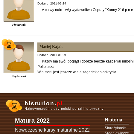
Dodano: 2011-09-24
A co wy nato - w/g wydawnitwa Ospray "Kanny 216 p.n.e.
Użytkownik
Maciej Kajak
Dodano: 2011-09-29
Każdy ma swój pogląd i dobrze będzie każdemu miłośniko
Polibiusza.
W historii jest jeszcze wiele zagadek do odkrycia.
Użytkownik
histurion.
pl
Najnowocześniejszy polski portal historyczny
Matura 2022
Historia
Starożytność
Nowoczesne kursy maturalne 2022
Średniowiecze