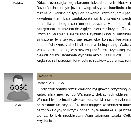
"Bitwa rozpoczęła się starciem lekkozbrojnych, którzy
Redaktor
Bezpośrednio po tym jazda lewego skrzydła Hannibala uder
rozbiła ją i wyszła na tyły ugrupowania Rzymian, atakując 
kawaleria Hannibala zaatakowała od tyłu rzymską piec
odrzuciła piechotę z centrum ugrupowania Hannibala, al
zatrzymana i zmuszona do zagięcia swoich skrzydeł. Teraz
Rzymian. Włamanie się falangi Rzymian ułatwiło Hannibalo
zmuszone były zwrócić się przeciwko konnicy kartagińs
Legioniści rzymscy zbici byli teraz w jedną masę. Walcz
Walka zamieniła się w straszliwą rzeź armii rzymskiej. 
niewoli. Straty Hannibala wynosiły około 7 000 ludzi. [..
większych sił przeciwnika w celu ich całkowitego zniszczeni
WARRON
Dodano: 2011-02-27
"Zły szyk obrany przez Warrona był główną przyczyną kl
widać silną niecheć do Warrona.Z dokladnych obliczeń
Warron.Liwiusz broni caly stan senatorski nawet kosztem p
że stronnictwo scypionów (dominujące w senacie)Fina
Gość
patronów.Gdyby to uczynił popadł by w niełaske.A i jeszcz
ale za to byli nieobliczalni.Moim zdaniem Jazda Celt
zwycięstwie.