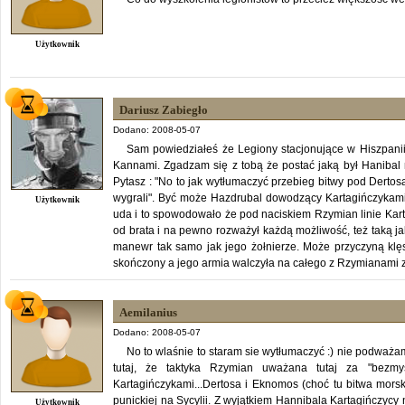
Użytkownik
Dariusz Zabiegło
Dodano: 2008-05-07
Sam powiedziałeś że Legiony stacjonujące w Hiszpanii 
Kannami. Zgadzam się z tobą że postać jaką był Haniba
Pytasz : "No to jak wytłumaczyć przebieg bitwy pod Derto
wygrali". Być może Hazdrubal dowodzący Kartagińczykami
Użytkownik
uda i to spowodowało że pod naciskiem Rzymian linie Kart
od brata i na pewno rozważył każdą możliwość, też taką ja
manewr tak samo jak jego żołnierze. Może przyczyną kl
skończony a jego armia walczyła na całego z Rzymianami 
Aemilanius
Dodano: 2008-05-07
No to wlaśnie to staram sie wytłumaczyć :) nie podważa
tutaj, że taktyka Rzymian uważana tutaj za "bezmy
Kartagińczykami...Dertosa i Eknomos (choć tu bitwa morsk
punickiej na Sycylii. Z wyjątkiem Hannibala Kartagińczycy 
Użytkownik