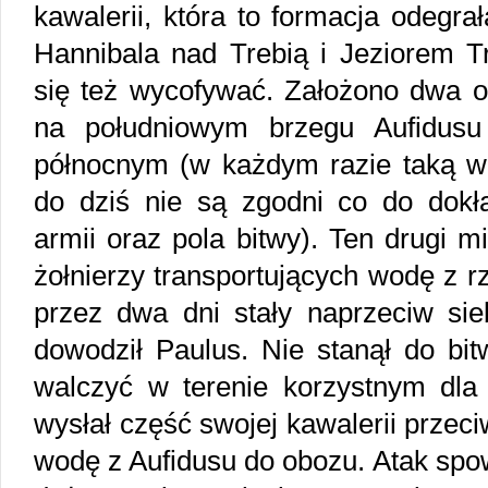
kawalerii, która to formacja odegr
Hannibala nad Trebią i Jeziorem T
się też wycofywać. Założono dwa ob
na południowym brzegu Aufidusu
północnym (w każdym razie taką w
do dziś nie są zgodni co do dok
armii oraz pola bitwy). Ten drugi m
żołnierzy transportujących wodę z r
przez dwa dni stały naprzeciw sieb
dowodził Paulus. Nie stanął do bi
walczyć w terenie korzystnym dla
wysłał część swojej kawalerii prz
wodę z Aufidusu do obozu. Atak spow