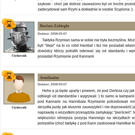
szykowi - choć jak dobrze zauważono był on troche przesta
zadecydował sam Rzym a dokładnie w osobie Scypiona :).
Dariusz Zabiegło
Dodano: 2008-05-07
Taktyka Rzymian sama w sobie nie była bezmyślna. Mo
byli "ślepi" na to co robił Hanibal i też nie posiadali wł
dowódcy którzy potrafili oderwać się od standardu i wp
Użytkownik
posiadali Rzymianie pod Kannami
Aemilanius
Dodano: 2008-05-07
Hehe a ja będe uparty i powiem, że pod Dertosa czy jak 
odbiegli od standardów i wygrywali :) to samo w kampanii s
pod Kannami na Hannibala Rzymianie potrzebowali inn
skrzydła jazdy jak słusznie zauważyłeś i nie doprowadzić j
Użytkownik
naprawdę o wszystkim przesądziła zamykając "pierścień"
większości silniejsza pozycja Hanniego na skrzydłach w
pomysłów (choć taktykę z pod Kann zastosował Hamilkar kil