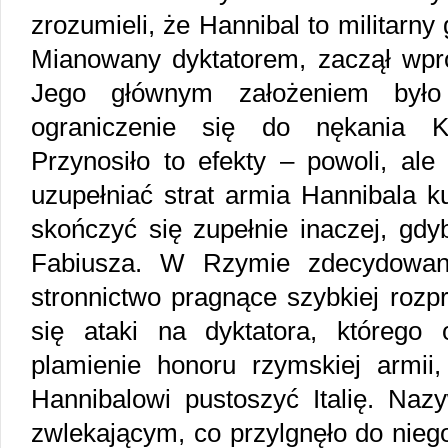
zrozumieli, że Hannibal to militarny
Mianowany dyktatorem, zaczął wpr
Jego głównym założeniem było 
ograniczenie się do nękania Ka
Przynosiło to efekty – powoli, al
uzupełniać strat armia Hannibala k
skończyć się zupełnie inaczej, gdyb
Fabiusza. W Rzymie zdecydowani
stronnictwo pragnące szybkiej roz
się ataki na dyktatora, którego
plamienie honoru rzymskiej armi
Hannibalowi pustoszyć Italię. Naz
zwlekającym, co przylgnęło do nie