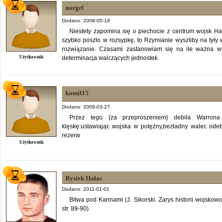
norgel
Dodano: 2008-05-19
Niestety zapomina się o piechocie z centrum wojsk Ha
szybko poszło w rozsypkę, to Rzymianie wyszliby na tyły w
rozwiązanie. Czasami zastanowiam się na ile ważna w 
Użytkownik
determinacja walczących jednostek.
kamil15
Dodano: 2009-03-27
Przez tego {za przeproszeniem} debila Warrona
klęskę:ustawiając wojska w potężny,bezładny walec ode
rezerw
Użytkownik
Rysiek Hałas
Dodano: 2011-01-01
Bitwa pod Kannami (J. Sikorski. Zarys historii wojsk
str. 89-90).