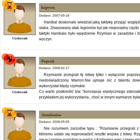
kapewu
Dodano: 2007-05-18
Hanibal doskonale wiedział jaką taktykę przyjąć wzgl
słaba. Zmasowany atak legionów był jak nieporadny ciężki 
taktyki Hanibala było wpędzenie Rzymian w zasadzke i to
Użytkownik
wyczyn.
Popcok
Dodano: 2008-02-17
Rzymianie przegrali tę bitwę tylko i wyłącznie poprze
niedoświadczony Warron.Nie ujmuje nic z talentu do
wykorzystał błędy rzymskie.
Co warto podkreślić tzw. "koncepcja elastycznego zderz
Użytkownik
przykładem jej wykorzystania , choć w innym wymiarze był
Aemilanius
Dodano: 2008-05-05
Nie rozumiem zarzutów typu : "Rzymianie przegrali z
któremu udało się wyprowadzić resztki wojska z bitwy. Rz
się w I wojnie punickiej w walce z Kartaginą więc czemu mi