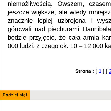
niemożliwością. Owszem, czase
jeszcze większe, ale wtedy mniejs
znacznie lepiej uzbrojona i wyszk
górowali nad piechurami Hannibala.
będzie przyjęcie, że cała armia kar
000 ludzi, z czego ok. 10 – 12 000 ka
Strona :
[
1
] [
Podziel się!