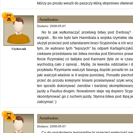
którzy po prostu weszli do paszczy którą stopniowo otwierał
Aemilanius
Dodano: 2008-05-07
No to jak wytłumaczyć przebieg bitwy pod Dertosą?
wygrali... Bo nie było tam Hannibala a wojska rzymskie st
służyli przecież pod sztandarami braci Scypionów a ich wc
tym, że wybrano tych "lepszych" by odparli Kartagińczykó
Użytkownik
ciekawie przedstawia sie bitwa morska pod Eknomos prawi
flocie Rzymskiej co taktyka pod Kannami (tyle ze w czas
wychodzą cało z opresji... Myślę, że kwestia oddziałów i 
przykładu Rzymianie walczyli falangą dopóki porażki im z
jaki walczyli właśnie w II wojnie punickiej. Ponadto piech
przeć do przodu kolejnymi liniami przełamywać szyki wro
ten sposób dokonywać zwrotów i bardziej skomplikowa
jazdy a Paullus drugim. Nowatorem staje się dopiero Scypi
skoordynować go z ruchem jazdy. Słynna bitwa pod Ilipą 
zatrzymać :)
Aemilanius
Dodano: 2008-05-07
Co do wyszkolenia legionistów to przecież większość wet