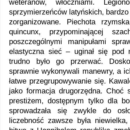
weteranów, włóczniami. Legion
sprzymierzeńców latyńskich, bardzo 
zorganizowane. Piechota rzymska
quincunx, przypominającej sza
poszczególnymi manipułami spraw
elastyczna sieć – uginał się pod
trudno było go przerwać. Doskon
sprawnie wykonywali manewry, a ich
łatwe przegrupowywanie się. Kawal
jako formacja drugorzędna. Choć s
prestiżem, dostępnym tylko dla bo
sprowadzała się zwykle do osło
liczebność zawsze była niewielka,