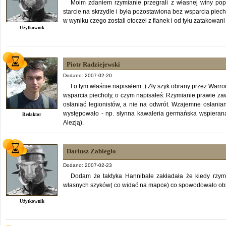
Moim zdaniem rzymianie przegrali z własnej winy poprz
starcie na skrzydle i była pozostawiona bez wsparcia pie
w wyniku czego zostali otoczei z flanek i od tyłu zatakowani
Użytkownik
Piotr Radziejewski
Dodano: 2007-02-20
I o tym właśnie napisałem :) Zły szyk obrany przez Warr
wsparcia piechoty, o czym napisałeś: Rzymianie prawie zaw
osłaniać legionistów, a nie na odwrót. Wzajemne osłanian
występowało - np. słynna kawaleria germańska wspieran
Redaktor
Alezją).
Dariusz Zabiegło
Dodano: 2007-02-23
Dodam że taktyka Hannibale zakładała że kiedy rzymi
własnych szyków( co widać na mapce) co spowodowało ob
Użytkownik