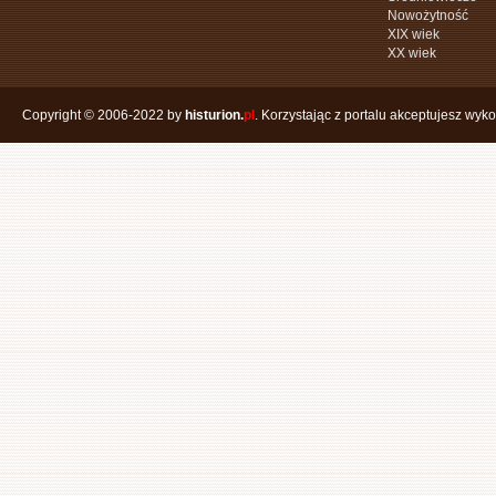
Nowożytność
XIX wiek
XX wiek
Copyright © 2006-2022 by
histurion.
pl
. Korzystając z portalu akceptujesz wyk