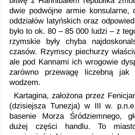
bitwę z Hannibalem republika zmobi
dwie podwójne armie konsularne, c
oddziałów latyńskich oraz odpowied
było to ok. 80 – 85 000 ludzi – z t
rzymskie były chyba najdoskona
czasów. Rzymscy piechurzy właściw
ale pod Kannami ich wrogowie dysp
zarówno przewagę liczebną jak 
wodzem.
Kartagina, założona przez Fenicja
(dzisiejsza Tunezja) w III w. p.n
basenie Morza Śródziemnego, głó
dużej części handlu. To miast