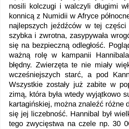
nosili kolczugi i walczyli długimi 
konnicą z Numidii w Afryce północne
najlepszych jeźdźców w tej części 
szybka i zwrotna, zasypywała wrog
się na bezpieczną odległość. Poglą
ważną rolę w kampanii Hannibala
błędny. Zwierzęta te nie miały wi
wcześniejszych starć, a pod Kan
Wszystkie zostały już zabite w po
zimą, która była wtedy wyjątkowo s
kartagińskiej, można znaleźć różne 
się jej liczebność. Hannibal był wi
tego zwycięstwa na czele np. 30 00