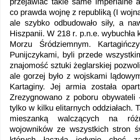
przejawiać takie same imperialne 
co prawda wojnę z republiką (I wojna
ale szybko odbudowało siły, a na
Hiszpanii. W 218 r. p.n.e. wybuchła
Morzu Śródziemnym. Kartagińcz
Punijczykami, byli przede wszystk
znajomość sztuki żeglarskiej pozwoli
ale gorzej było z wojskami lądowym
Kartaginy. Jej armia została opa
Zrezygnowano z poboru obywateli - 
tylko w kilku elitarnych oddziałach.
mieszanką walczących na ró
wojowników ze wszystkich stron ś
których łączyła jedynie chęć 