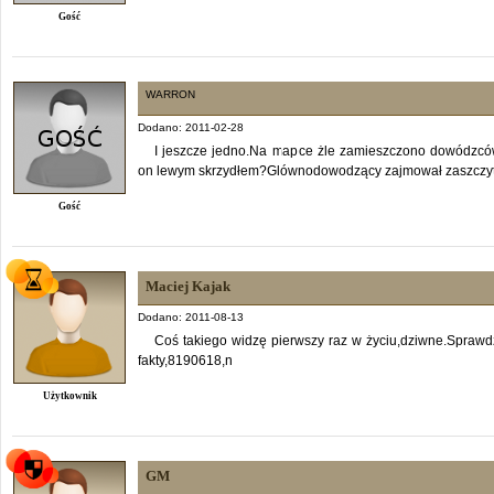
Gość
WARRON
Dodano: 2011-02-28
I jeszcze jedno.Na mapce żle zamieszczono dowódzców
on lewym skrzydłem?Glównodowodzący zajmował zaszczytn
Gość
Maciej Kajak
Dodano: 2011-08-13
Coś takiego widzę pierwszy raz w życiu,dziwne.Sprawdzci
fakty,8190618,n
Użytkownik
GM