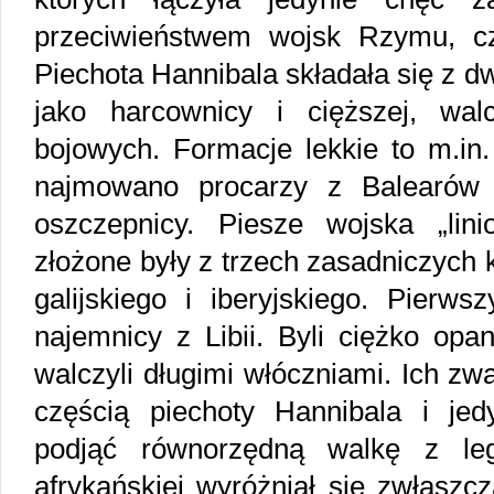
przeciwieństwem wojsk Rzymu, czyl
Piechota Hannibala składała się z dw
jako harcownicy i cięższej, wal
bojowych. Formacje lekkie to m.in.
najmowano procarzy z Balearów 
oszczepnicy. Piesze wojska „lin
złożone były z trzech zasadniczych 
galijskiego i iberyjskiego. Pierws
najemnicy z Libii. Byli ciężko opan
walczyli długimi włóczniami. Ich zw
częścią piechoty Hannibala i je
podjąć równorzędną walkę z leg
afrykańskiej wyróżniał się zwłaszcz