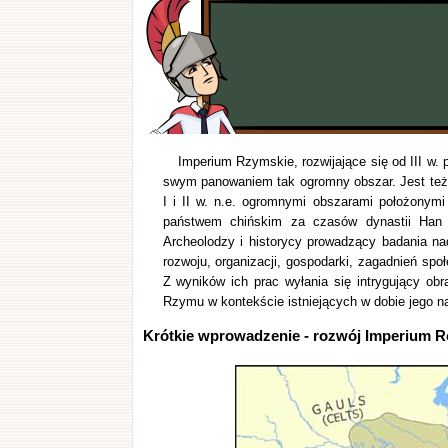
Imperium Rzymskie, rozwijające się od III w. p
swym panowaniem tak ogromny obszar. Jest te
I i II w. n.e. ogromnymi obszarami położonym
państwem chińskim za czasów dynastii Han (
Archeolodzy i historycy prowadzący badania n
rozwoju, organizacji, gospodarki, zagadnień sp
Z wyników ich prac wyłania się intrygujący obra
Rzymu w kontekście istniejących w dobie jego naj
Krótkie wprowadzenie - rozwój Imperium