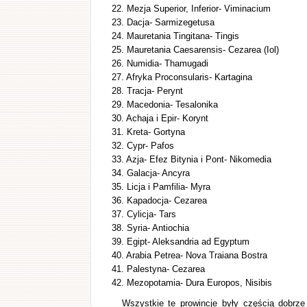
22. Mezja Superior, Inferior- Viminacium
23. Dacja- Sarmizegetusa
24. Mauretania Tingitana- Tingis
25. Mauretania Caesarensis- Cezarea (Iol)
26. Numidia- Thamugadi
27. Afryka Proconsularis- Kartagina
28. Tracja- Perynt
29. Macedonia- Tesalonika
30. Achaja i Epir- Korynt
31. Kreta- Gortyna
32. Cypr- Pafos
33. Azja- Efez Bitynia i Pont- Nikomedia
34. Galacja- Ancyra
35. Licja i Pamfilia- Myra
36. Kapadocja- Cezarea
37. Cylicja- Tars
38. Syria- Antiochia
39. Egipt- Aleksandria ad Egyptum
40. Arabia Petrea- Nova Traiana Bostra
41. Palestyna- Cezarea
42. Mezopotamia- Dura Europos, Nisibis
Wszystkie te prowincje były częścią dobrz