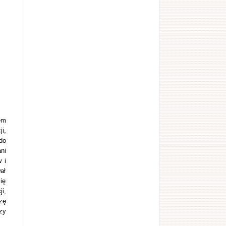
em
i,
do
ni
 i
ał
ię
i,
zę
zy