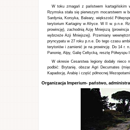
W toku zmagań z państwem kartagińskim w cz
Rzymska stała się pierwszym mocarstwem w ba
Sardynia, Korsyka, Baleary, większość Półwyspu 
terytorium Kartaginy w Afryce. W II w. p.n.e. R
prowincję), zachodnią Azję Mniejszą (prowincja 
wybrzeże Azji Mniejszej). Przemiany wewnętrzn
pryncypatu w 27 roku p.n.e. Do tego czasu ambi
terytoriów i zamienić je na prowincję. Do 14 r. 
Panonię, Alpy, Galię Celtycką, resztę Półwyspu Ib
W okresie Cesarstwa legiony dodały nieco n
podbić: Brytanię, obszar Agri Decumates (mię
Kapadocję, Arabię i część północnej Mezopotami
Organizacja Imperium- państwo, administrac