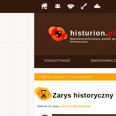
histurion.
pl
Najnowocześniejszy polski po
historyczny
STAROŻYTNOŚĆ
ŚREDNIOWIECZ
Strona główna
Starożytność
>>
>>
Zarys historyczny
Szymon Modzelewski
2006-04-13 | Autor: