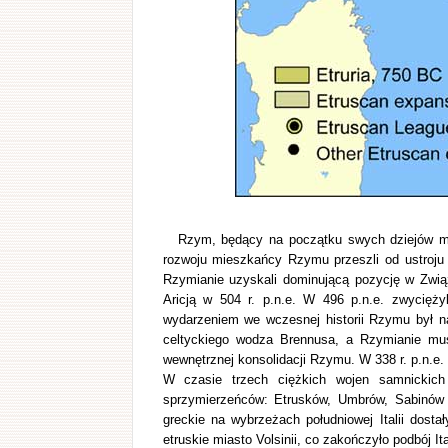
Rzym, będący na początku swych dziejów mał
rozwoju mieszkańcy Rzymu przeszli od ustroju m
Rzymianie uzyskali dominującą pozycję w Zwią
Aricją w 504 r. p.n.e. W 496 p.n.e. zwycięży
wydarzeniem we wczesnej historii Rzymu był na
celtyckiego wodza Brennusa, a Rzymianie musi
wewnętrznej konsolidacji Rzymu. W 338 r. p.n.e.
W czasie trzech ciężkich wojen samnickich
sprzymierzeńców: Etrusków, Umbrów, Sabinów 
greckie na wybrzeżach południowej Italii dost
etruskie miasto Volsinii, co zakończyło podbój It