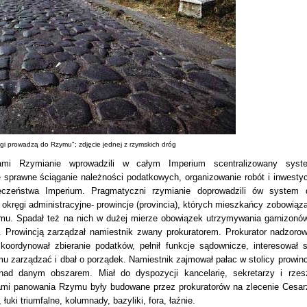
gi prowadzą do Rzymu"; zdjęcie jednej z rzymskich dróg
ami Rzymianie wprowadzili w całym Imperium scentralizowany syst
ie sprawne ściąganie należności podatkowych, organizowanie robót i inwestycj
łeczeństwa Imperium. Pragmatyczni rzymianie doprowadzili ów system 
okręgi administracyjne- prowincje (provincia), których mieszkańcy zobowiąza
emu. Spadał też na nich w dużej mierze obowiązek utrzymywania garnizonów
k. Prowincją zarządzał namiestnik zwany prokuratorem. Prokurator nadzorow
 koordynował zbieranie podatków, pełnił funkcje sądownicze, interesował s
mu zarządzać i dbał o porządek. Namiestnik zajmował pałac w stolicy prowincj
nad danym obszarem. Miał do dyspozycji kancelarię, sekretarzy i rzes
mi panowania Rzymu były budowane przez prokuratorów na zlecenie Cesar
łuki triumfalne, kolumnady, bazyliki, fora, łaźnie.