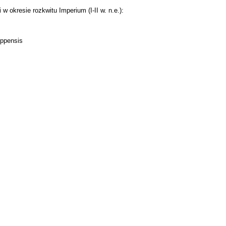
 w okresie rozkwitu Imperium (I-II w. n.e.):
ippensis