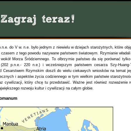
.n.e. do V w. n.e. było jednym z niewielu w dziejach starożytnych, które obję
ż czasem z tego powodu nazywane państwem światowym. Rzymianie władali
i wokół Morza Śródziemnego. To olbrzymie państwo da się porównać tylko
202 p.n.e.- 220 n.e.) i wcześniejszym państwem cesarza Szy-Huang-T
ad Cesarstwem Rzymskim doszli do wielu ciekawych wniosków na temat je
ołecznych i aspektów życia codziennego w tym wielkim państwie starożytnośc
z cywilizacji, który chcę tu przedstawić. Ważne jest również rozważenie ro
większego rozwoju kultur i cywilizacji na całym globie.
 Romanum