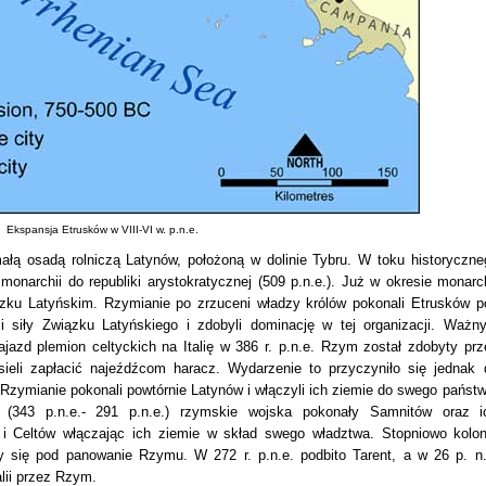
Ekspansja Etrusków w VIII-VI w. p.n.e.
ą osadą rolniczą Latynów, położoną w dolinie Tybru. W toku historyczne
onarchii do republiki arystokratycznej (509 p.n.e.). Już w okresie monarch
zku Latyńskim. Rzymianie po zrzuceni władzy królów pokonali Etrusków p
li siły Związku Latyńskiego i zdobyli dominację w tej organizacji. Ważn
jazd plemion celtyckich na Italię w 386 r. p.n.e. Rzym został zdobyty prz
eli zapłacić najeźdźcom haracz. Wydarzenie to przyczyniło się jednak 
 Rzymianie pokonali powtórnie Latynów i włączyli ich ziemie do swego państw
 (343 p.n.e.- 291 p.n.e.) rzymskie wojska pokonały Samnitów oraz i
i Celtów włączając ich ziemie w skład swego władztwa. Stopniowo kolon
ały się pod panowanie Rzymu. W 272 r. p.n.e. podbito Tarent, a w 26 p. n.
alii przez Rzym.