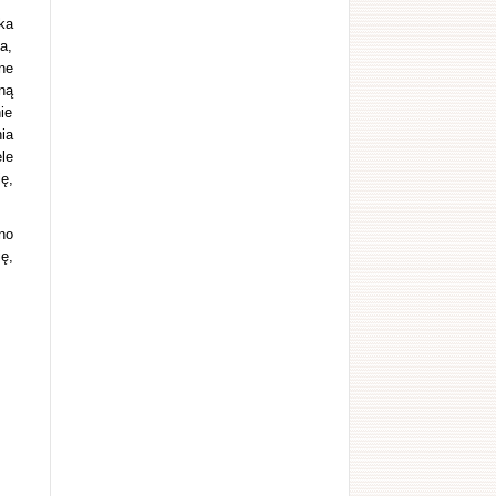
ka
a,
ne
ną
ie
ia
le
ę,
no
ę,