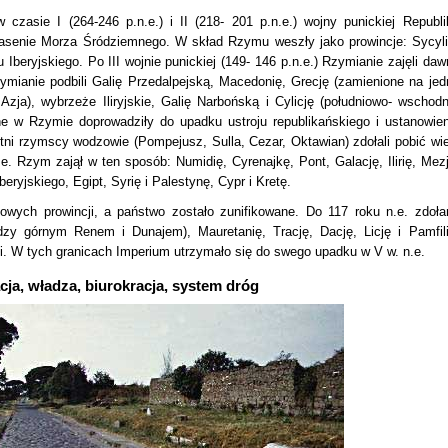
asie I (264-246 p.n.e.) i II (218- 201 p.n.e.) wojny punickiej Republi
senie Morza Śródziemnego. W skład Rzymu weszły jako prowincje: Sycyli
Iberyjskiego. Po III wojnie punickiej (149- 146 p.n.e.) Rzymianie zajęli daw
zymianie podbili Galię Przedalpejską, Macedonię, Grecję (zamienione na jed
Azja), wybrzeże Iliryjskie, Galię Narbońską i Cylicję (południowo- wschodn
e w Rzymie doprowadziły do upadku ustroju republikańskiego i ustanowien
tni rzymscy wodzowie (Pompejusz, Sulla, Cezar, Oktawian) zdołali pobić wie
n.e. Rzym zajął w ten sposób: Numidię, Cyrenajkę, Pont, Galację, Ilirię, Mezj
eryjskiego, Egipt, Syrię i Palestynę, Cypr i Kretę.
owych prowincji, a państwo zostało zunifikowane. Do 117 roku n.e. zdoła
dzy górnym Renem i Dunajem), Mauretanię, Trację, Dację, Licję i Pamfili
i. W tych granicach Imperium utrzymało się do swego upadku w V w. n.e.
ja, władza, biurokracja, system dróg