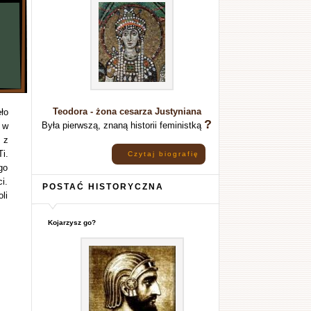
Teodora - żona cesarza Justyniana
ło
?
Była pierwszą, znaną historii feministką
 w
 z
i.
Czytaj biografię
go
i.
POSTAĆ HISTORYCZNA
li
Kojarzysz go?