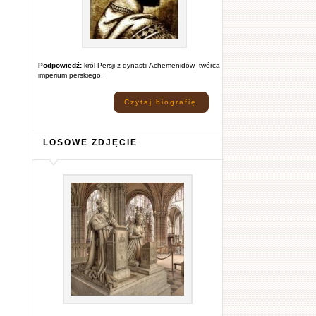
Podpowiedź:
król Persji z dynastii Achemenidów, twórca
imperium perskiego.
Czytaj biografię
LOSOWE ZDJĘCIE