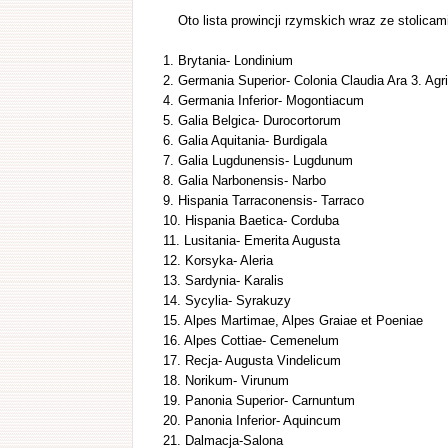
Oto lista prowincji rzymskich wraz ze stolicami
1. Brytania- Londinium
2. Germania Superior- Colonia Claudia Ara 3. Agr
4. Germania Inferior- Mogontiacum
5. Galia Belgica- Durocortorum
6. Galia Aquitania- Burdigala
7. Galia Lugdunensis- Lugdunum
8. Galia Narbonensis- Narbo
9. Hispania Tarraconensis- Tarraco
10. Hispania Baetica- Corduba
11. Lusitania- Emerita Augusta
12. Korsyka- Aleria
13. Sardynia- Karalis
14. Sycylia- Syrakuzy
15. Alpes Martimae, Alpes Graiae et Poeniae
16. Alpes Cottiae- Cemenelum
17. Recja- Augusta Vindelicum
18. Norikum- Virunum
19. Panonia Superior- Carnuntum
20. Panonia Inferior- Aquincum
21. Dalmacja-Salona