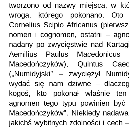
tworzono od nazwy miejsca, w kt
wroga, którego pokonano. Oto k
Cornelius Scipio Africanus (pierws
nomen i cognomen, ostatni – agno
nadany po zwycięstwie nad Kartagi
Aemilius Paulus Macedonicus 
Macedończyków), Quintus Caeci
(„Numidyjski” – zwyciężył Numid
wydać się nam dziwne – dlacze
kogoś, kto pokonał właśnie ten
agnomen tego typu powinien być 
Macedończyków”. Niekiedy nadawa
jakichś wybitnych zdolności i cech 