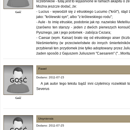
liczebników - tutaj jest to wyjaśnione w ramach akapitu o ż
Można jeszcze dodać, że:
- Lucius - wywodził się z etruskiego Lucumo ("król"), stą
Gość
jako: "królewski syn", albo "z królewskiego rodu";
- Aule - to imię etruskie, podobnie jak np. nazwisko Metelli
(zarówno ten starszy - jeden z dwóch pierwszych konsulów
Pysznego, jak i jego potomek - zabójca Cezara;
- Caesar (wym. Kaisar) brało się od etruskiego aiser (licz
Nieśmiertelny (w przeciwieństwie do innych śmiertelnik
przybierali ten przydomek (nie tylko adoptowany przez Jul
żaden sposób z Gajuszem Juliuszem "Caesarem" ("...Morituri 
Paweł
Dodano: 2011-07-15
A jak autor tego tekstu bądź inni czytelnicy rozwikłali
Severus
Gość
Ursyniensis
Dodano: 2011-07-25