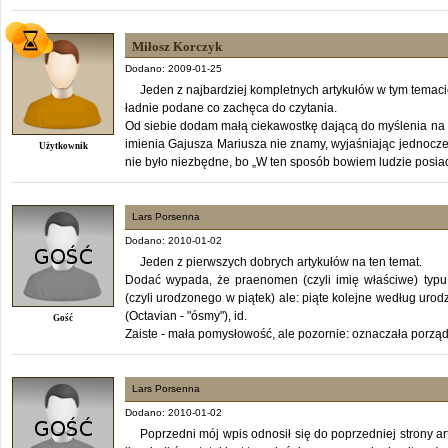
Miłosz Korczyk
Dodano: 2009-01-25
Jeden z najbardziej kompletnych artykułów w tym temacie
ładnie podane co zachęca do czytania.
Od siebie dodam małą ciekawostkę dającą do myślenia na t
imienia Gajusza Mariusza nie znamy, wyjaśniając jednocze
Użytkownik
nie było niezbędne, bo „W ten sposób bowiem ludzie posiad
Lars Porsenna
Dodano: 2010-01-02
Jeden z pierwszych dobrych artykułów na ten temat.
Dodać wypada, że praenomen (czyli imię właściwe) typu: 
(czyli urodzonego w piątek) ale: piąte kolejne według urodz
(Octavian - "ósmy"), id.
Gość
Zaiste - mała pomysłowość, ale pozornie: oznaczała porząd
Lars Porsenna
Dodano: 2010-01-02
Poprzedni mój wpis odnosił się do poprzedniej strony ar