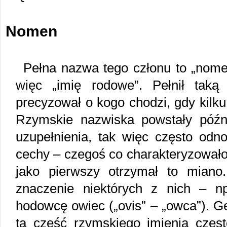
Nomen
Pełna nazwa tego członu to „nomen 
więc „imię rodowe”. Pełnił taką
precyzował o kogo chodzi, gdy kilku
Rzymskie nazwiska powstały późni
uzupełnienia, tak więc często odn
cechy – czegoś co charakteryzowało 
jako pierwszy otrzymał to miano
znaczenie niektórych z nich – n
hodowcę owiec („ovis” – „owca”). Gen
ta część rzymskiego imienia częst