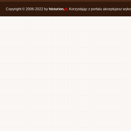
Copyright © 2006-2022 by
histurion.
pl
. Korzystając z portalu akceptujesz wyk