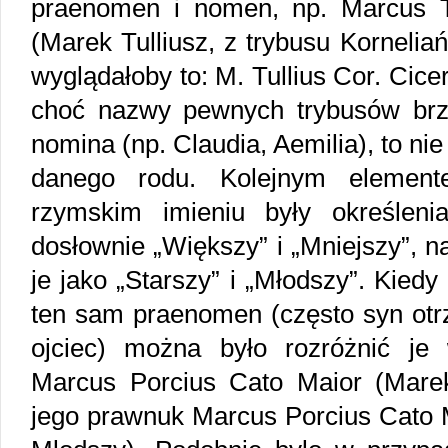
praenomen i nomen, np. Marcus Tul
(Marek Tulliusz, z trybusu Kornelia
wyglądałoby to: M. Tullius Cor. Cic
choć nazwy pewnych trybusów brzm
nomina (np. Claudia, Aemilia), to ni
danego rodu. Kolejnym eleme
rzymskim imieniu były określen
dosłownie „Większy” i „Mniejszy”, n
je jako „Starszy” i „Młodszy”. Kiedy
ten sam praenomen (często syn otr
ojciec) można było rozróżnić je
Marcus Porcius Cato Maior (Marek
jego prawnuk Marcus Porcius Cato 