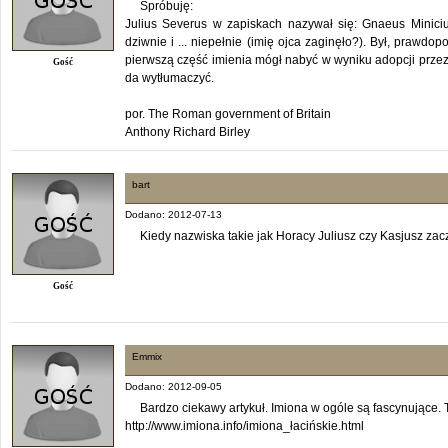
Spróbuję:
Julius Severus w zapiskach nazywał się: Gnaeus Minicius 
dziwnie i ... niepełnie (imię ojca zaginęło?). Był, prawd
pierwszą część imienia mógł nabyć w wyniku adopcji przez p
Gość
da wytłumaczyć.
por. The Roman government of Britain
Anthony Richard Birley
bart
Dodano: 2012-07-13
Kiedy nazwiska takie jak Horacy Juliusz czy Kasjusz za
Gość
Emmix
Dodano: 2012-09-05
Bardzo ciekawy artykuł. Imiona w ogóle są fascynujące. T
http://www.imiona.info/imiona_łacińskie.html