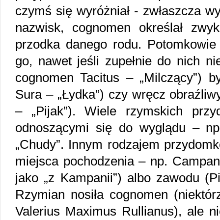
czymś się wyróżniał - zwłaszcza wy
nazwisk, cognomen określał zwyk
przodka danego rodu. Potomkowie
go, nawet jeśli zupełnie do nich ni
cognomen Tacitus – „Milczący”) by
Sura – „Łydka”) czy wręcz obraźliwy
– „Pijak”). Wiele rzymskich prz
odnoszącymi się do wyglądu – np
„Chudy”. Innym rodzajem przydomkó
miejsca pochodzenia – np. Campan
jako „z Kampanii”) albo zawodu (Pi
Rzymian nosiła cognomen (niektó
Valerius Maximus Rullianus), ale n