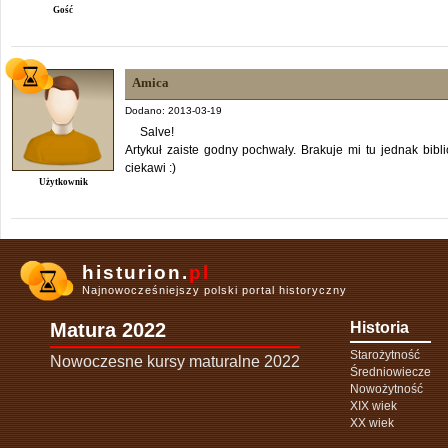
Gość
Amica
Dodano: 2013-03-19
Salve!
Artykuł zaiste godny pochwały. Brakuje mi tu jednak bibl
ciekawi :)
Użytkownik
histurion.
pl
Najnowocześniejszy polski portal historyczny
Matura 2022
Historia
Starożytność
Nowoczesne kursy maturalne 2022
Średniowiecze
Nowożytność
XIX wiek
XX wiek