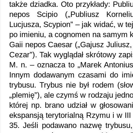
także dziadka. Oto przykłady: Publius
nepos Scipio („Publiusz Kornel
Lucjusza, Scypion” – jak widać, w t
po imieniu, a cognomen na samym koń
Gaii nepos Caesar („Gajusz Juliusz
Cezar”). Tak wyglądał skrótowy zapis
M. n. – oznacza to „Marek Antoniu
Innym dodawanym czasami do imi
trybusu. Trybus nie był rodem (słow
„plemię”), ale czymś w rodzaju jedno
której np. brano udział w głosowani
ekspansją terytorialną Rzymu i w III
35. Jeśli podawano nazwę trybusu,