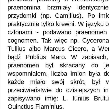
praenomina brzmiały identyczn
przydomki (np. Camillus). Po imie
praktycznie tylko krewni. W języku o
członami - podawano praenomen
cognomen. Tak więc np. Cyceron
Tullius albo Marcus Cicero, a Werg
bądź Publius Maro. W zapisach, 
praenomen był skracany do jed
wspomniałem, liczba imion była do
każde miało swój skrót, był 
przeciwieństwie do dzisiejszych in
zapisywano imię: L. Iunius Brut
Quinctius Flaminius.