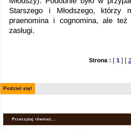
Młodszy). Podobnie było w przypa
Starszego i Młodszego, którzy m
praenomina i cognomina, ale też 
zasługi.
Strona :
[
1
] [
Podziel się!
Przeczytaj również...