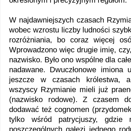
określonym i precyzyjnym regułom.
W najdawniejszych czasach Rzymian
wobec wzrostu liczby ludności szybk
rozróżniania, bo coraz więcej o
Wprowadzono więc drugie imię, czy, 
nazwisko. Było ono wspólne dla całej
nadawane. Dwuczłonowe imiona u
jeszcze w czasach królestwa, a
wszyscy Rzymianie mieli już praen
(nazwisko rodowe). Z czasem do
dodawać też cognomen (przydomek
tylko wśród patrycjuszy, gdzie 
poszczególnych gałęzi jednego rod