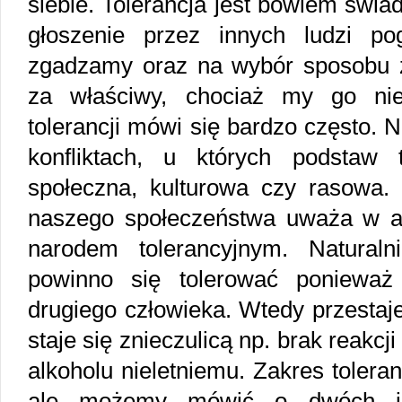
siebie. Tolerancja jest bowiem świ
głoszenie przez innych ludzi po
zgadzamy oraz na wybór sposobu 
za właściwy, chociaż my go nie
tolerancji mówi się bardzo często. 
konfliktach, u których podstaw tk
społeczna, kulturowa czy rasowa. 
naszego społeczeństwa uważa w ank
narodem tolerancyjnym. Naturaln
powinno się tolerować ponieważ
drugiego człowieka. Wtedy przestaje
staje się znieczulicą np. brak reakc
alkoholu nieletniemu. Zakres toleran
ale możemy mówić o dwóch jej