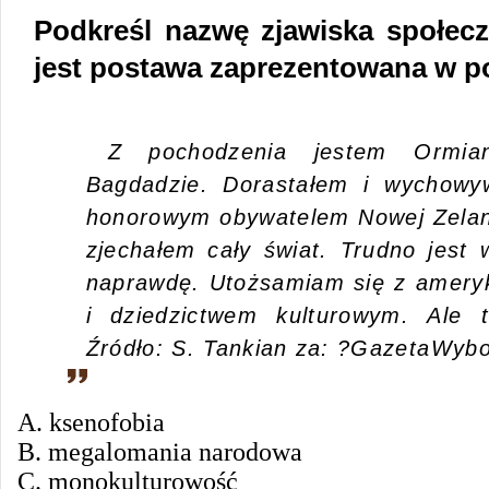
Podkreśl nazwę zjawiska społec
jest postawa zaprezentowana w p
Z pochodzenia jestem Ormia
Bagdadzie. Dorastałem i wychow
honorowym obywatelem Nowej Zelandi
zjechałem cały świat. Trudno jest 
naprawdę. Utożsamiam się z amery
i dziedzictwem kulturowym. Ale 
Źródło: S. Tankian za: ?GazetaWybo
A. ksenofobia
B. megalomania narodowa
C. monokulturowość