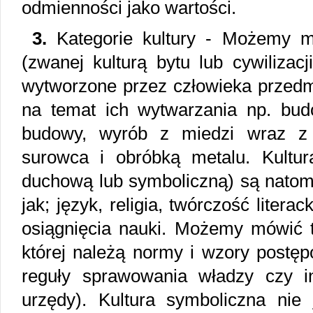
odmienności jako wartości.
3.
Kategorie kultury - Możemy mó
(zwanej kulturą bytu lub cywilizacj
wytworzone przez człowieka przedmi
na temat ich wytwarzania np. budo
budowy, wyrób z miedzi wraz z
surowca i obróbką metalu. Kultur
duchową lub symboliczną) są natomi
jak; język, religia, twórczość liter
osiągnięcia nauki. Możemy mówić t
której należą normy i wzory postę
reguły sprawowania władzy czy ins
urzędy). Kultura symboliczna nie j