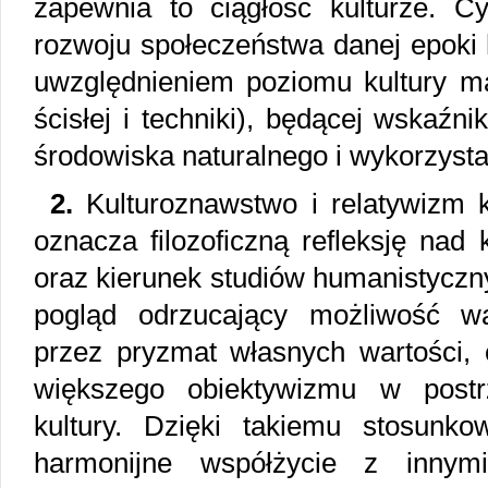
zapewnia to ciągłość kulturze. Cy
rozwoju społeczeństwa danej epoki 
uwzględnieniem poziomu kultury ma
ścisłej i techniki), będącej wskaźn
środowiska naturalnego i wykorzysta
2.
Kulturoznawstwo i relatywizm k
oznacza filozoficzną refleksję nad 
oraz kierunek studiów humanistyczn
pogląd odrzucający możliwość wa
przez pryzmat własnych wartości, 
większego obiektywizmu w postrze
kultury. Dzięki takiemu stosunk
harmonijne współżycie z innymi