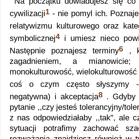
Na początku dowiadujesz się co za
1
cywilizacji
- nie pomyl ich. Poznaje
relatywizmu kulturowego oraz kateg
4
symbolicznej
i umiesz nieco powie
6
Następnie poznajesz terminy
, k
zagadnieniem, a mianowicie; e
monokulturowość, wielokulturowość o
coś o czym często słyszymy - 
8
negatywna) i akceptacja
. Gdyby 
pytanie ,,czy jesteś tolerancyjny/t
z nas odpowiedziałaby ,,tak", ale
sytuacji potrafimy zachować sz
rozważania znajdziesz również w t