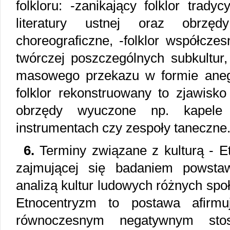
folkloru: -zanikający folklor trady
literatury ustnej oraz obrzę
choreograficzne, -folklor współcze
twórczej poszczególnych subkultur,
masowego przekazu w formie anegd
folklor rekonstruowany to zjawisko
obrzędy wyuczone np. kapele 
instrumentach czy zespoły taneczne
6.
Terminy związane z kulturą - Et
zajmującej się badaniem powsta
analizą kultur ludowych różnych spo
Etnocentryzm to postawa afirmu
równoczesnym negatywnym sto