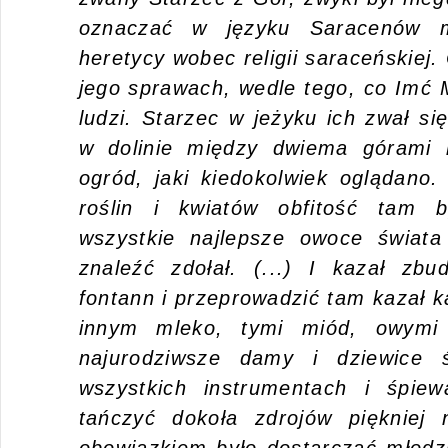
oznaczać w języku Saracenów mi
heretycy wobec religii saraceńskie
jego sprawach, wedle tego, co Imć 
ludzi. Starzec w jeżyku ich zwał si
w dolinie między dwiema górami n
ogród, jaki kiedokolwiek oglądano.
roślin i kwiatów obfitość tam 
wszystkie najlepsze owoce świata
znaleźć zdołał. (...) I kazał zbu
fontann i przeprowadzić tam kazał k
innym mleko, tymi miód, owymi
najurodziwsze damy i dziewice 
wszystkich instrumentach i śpiew
tańczyć dokoła zdrojów piękniej n