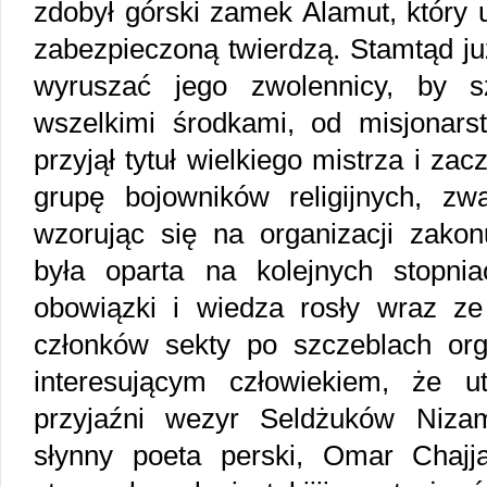
zdobył górski zamek Alamut, który u
zabezpieczoną twierdzą. Stamtąd ju
wyruszać jego zwolennicy, by s
wszelkimi środkami, od misjonar
przyjął tytuł wielkiego mistrza i za
grupę bojowników religijnych, z
wzorując się na organizacji zakon
była oparta na kolejnych stopnia
obowiązki i wiedza rosły wraz z
członków sekty po szczeblach orga
interesującym człowiekiem, że u
przyjaźni wezyr Seldżuków Niza
słynny poeta perski, Omar Chajja