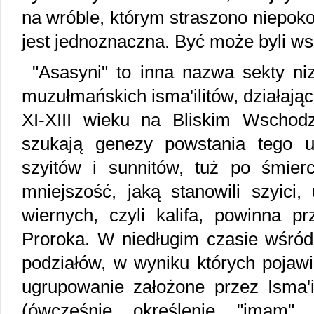
na wróble, którym straszono niepok
jest jednoznaczna. Być może byli ws
"Asasyni" to inna nazwa sekty n
muzułmańskich isma'ilitów, działają
XI-XIII wieku na Bliskim Wschod
szukają genezy powstania tego 
szyitów i sunnitów, tuż po śmie
mniejszość, jaką stanowili szyici,
wiernych, czyli kalifa, powinna p
Proroka. W niedługim czasie wśród
podziałów, w wyniku których pojawili
ugrupowanie założone przez Isma'i
(ówcześnie określenie "imam" 