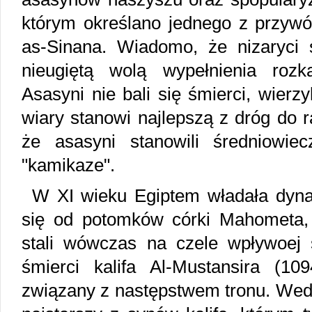
którym określano jednego z przywó
as-Sinana. Wiadomo, że nizaryci s
nieugiętą wolą wypełnienia roz
Asasyni nie bali się śmierci, wierz
wiary stanowi najlepszą z dróg do 
że asasyni stanowili średniowie
"kamikaze".
W XI wieku Egiptem władała dyn
się od potomków córki Mahometa, F
stali wówczas na czele wpływoej s
śmierci kalifa Al-Mustansira (1
związany z następstwem tronu. Wedl