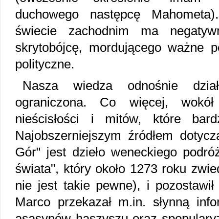
duchowego następcę Mahometa).
świecie zachodnim ma negatywn
skrytobójcę, mordującego ważne pos
polityczne.
Nasza wiedza odnośnie dział
ograniczona. Co więcej, wokół
nieścisłości i mitów, które bar
Najobszerniejszym źródłem dotyc
Gór" jest dzieło weneckiego podró
świata", który około 1273 roku zwie
nie jest takie pewne), i pozostawił 
Marco przekazał m.in. słynną inf
asasynów haszyszu oraz spopularyzo