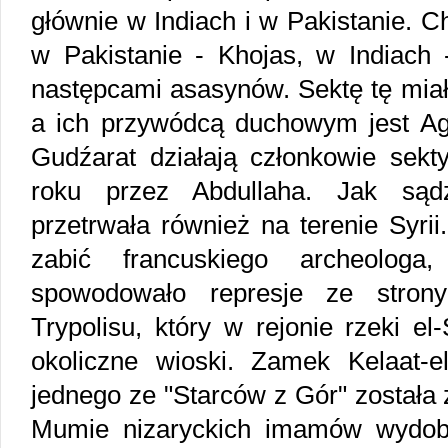
głównie w Indiach i w Pakistanie. C
w Pakistanie - Khojas, w Indiach 
następcami asasynów. Sektę tę miał 
a ich przywódcą duchowym jest Ag
Gudźarat działają członkowie sekt
roku przez Abdullaha. Jak sąd
przetrwała również na terenie Syri
zabić francuskiego archeologa
spowodowało represje ze strony
Trypolisu, który w rejonie rzeki e
okoliczne wioski. Zamek Kelaat-e
jednego ze "Starców z Gór" została 
Mumie nizaryckich imamów wydoby