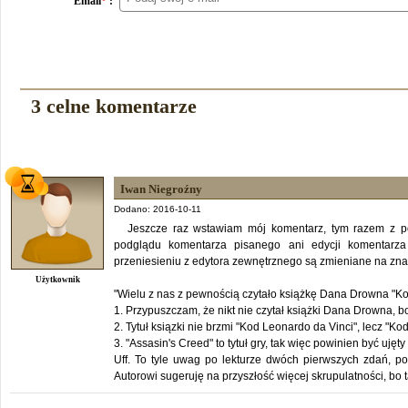
Email
*
:
3 celne komentarze
Iwan Niegroźny
Dodano: 2016-10-11
Jeszcze raz wstawiam mój komentarz, tym razem z po
podglądu komentarza pisanego ani edycji komentarza
przeniesieniu z edytora zewnętrznego są zmieniane na znak
Użytkownik
"Wielu z nas z pewnością czytało książkę Dana Drowna "Kod
1. Przypuszczam, że nikt nie czytał książki Dana Drowna, bo
2. Tytuł ksiązki nie brzmi "Kod Leonardo da Vinci", lecz "
3. "Assasin's Creed" to tytuł gry, tak więc powinien być ujęt
Uff. To tyle uwag po lekturze dwóch pierwszych zdań, po
Autorowi sugeruję na przyszłość więcej skrupulatności, bo t