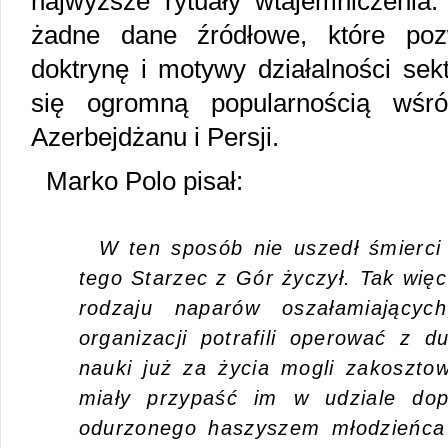
najwyższe rytuały wtajemniczenia.
żadne dane źródłowe, które pozw
doktrynę i motywy działalności sekt
się ogromną popularnością wśró
Azerbejdżanu i Persji.
Marko Polo pisał:
W ten sposób nie uszedł śmierci 
tego Starzec z Gór życzył. Tak wię
rodzaju naparów oszałamiających
organizacji potrafili operować z d
nauki już za życia mogli zakosztow
miały przypaść im w udziale dop
odurzonego haszyszem młodzieńca