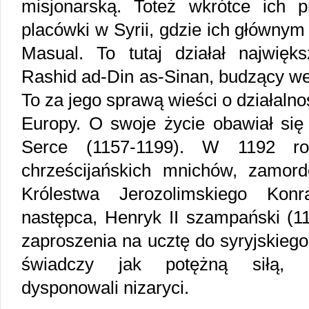
misjonarską. Toteż wkrótce ich pr
placówki w Syrii, gdzie ich głównym
Masual. To tutaj działał najwięk
Rashid ad-Din as-Sinan, budzący we
To za jego sprawą wieści o działalnoś
Europy. O swoje życie obawiał się
Serce (1157-1199). W 1192 ro
chrześcijańskich mnichów, zamord
Królestwa Jerozolimskiego Kon
następca, Henryk II szampański (1
zaproszenia na ucztę do syryjskiego
świadczy jak potężną siłą, 
dysponowali nizaryci.