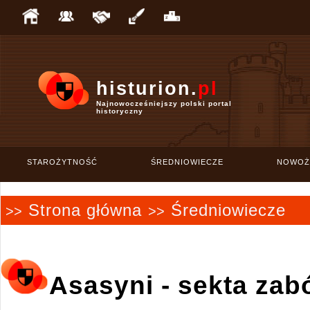
histurion.
pl
Najnowocześniejszy polski portal
historyczny
STAROŻYTNOŚĆ
ŚREDNIOWIECZE
NOWOŻ
Strona główna
Średniowiecze
>>
>>
Asasyni - sekta zab