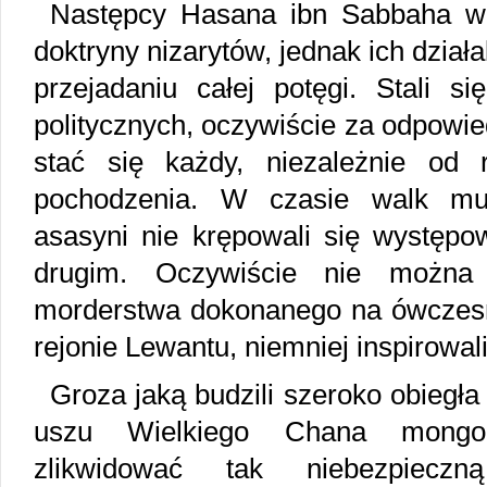
Następcy Hasana ibn Sabbaha wp
doktryny nizarytów, jednak ich dział
przejadaniu całej potęgi. Stali s
politycznych, oczywiście za odpowie
stać się każdy, niezależnie od r
pochodzenia. W czasie walk mu
asasyni nie krępowali się występo
drugim. Oczywiście nie można
morderstwa dokonanego na ówczesn
rejonie Lewantu, niemniej inspirowal
Groza jaką budzili szeroko obiegła
uszu Wielkiego Chana mongols
zlikwidować tak niebezpieczną