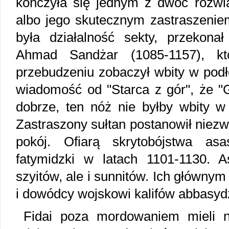
kończyła się jednym z dwóc rozwią
albo jego skutecznym zastraszenie
była działalność sekty, przekonał
Ahmad Sandżar (1085-1157), k
przebudzeniu zobaczył wbity w podł
wiadomość od "Starca z gór", że "
dobrze, ten nóż nie byłby wbity w 
Zastraszony sułtan postanowił niezw
pokój. Ofiarą skrytobójstwa asa
fatymidzki w latach 1101-1130. A
szyitów, ale i sunnitów. Ich głównym
i dowódcy wojskowi kalifów abbasyd
Fidai poza mordowaniem mieli n