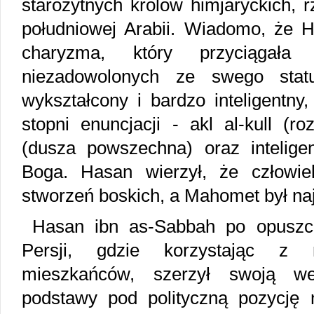
starożytnych królów himjaryckich, 
południowej Arabii. Wiadomo, że 
charyzma, który przyciągał
niezadowolonych ze swego statu
wykształcony i bardzo inteligentny
stopni enuncjacji - akl al-kull (ro
(dusza powszechna) oraz intelig
Boga. Hasan wierzył, że człowie
stworzeń boskich, a Mahomet był na
Hasan ibn as-Sabbah po opuszcz
Persji, gdzie korzystając z n
mieszkańców, szerzył swoją wer
podstawy pod polityczną pozycję 