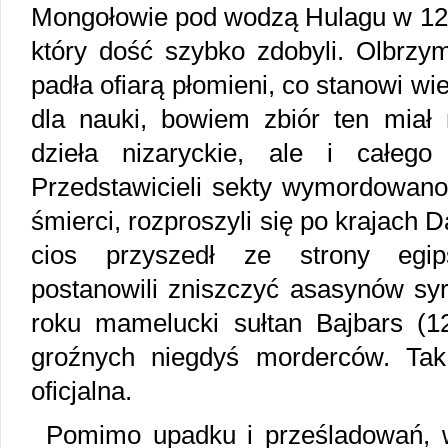
Mongołowie pod wodzą Hulagu w 125
który dość szybko zdobyli. Olbrzym
padła ofiarą płomieni, co stanowi w
dla nauki, bowiem zbiór ten miał 
dzieła nizaryckie, ale i całego
Przedstawicieli sekty wymordowano, 
śmierci, rozproszyli się po krajach
cios przyszedł ze strony egip
postanowili zniszczyć asasynów syr
roku mamelucki sułtan Bajbars (12
groźnych niegdyś morderców. Tak
oficjalna.
Pomimo upadku i prześladowań, w