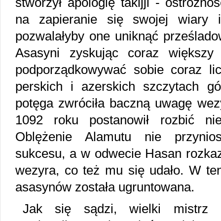
stworzył apologię takijji - ostrożn
na zapieranie się swojej wiary i
pozwalałyby one uniknąć prześlado
Asasyni zyskując coraz większy 
podporządkowywać sobie coraz li
perskich i azerskich szczytach gó
potęga zwróciła baczną uwagę wezy
1092 roku postanowił rozbić nieb
Oblężenie Alamutu nie przynio
sukcesu, a w odwecie Hasan rozkaz
wezyra, co też mu się udało. W te
asasynów została ugruntowana.
Jak się sądzi, wielki mistrz