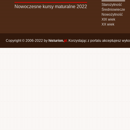
Starożytność
Nowoczesne kursy maturalne 2022
Średniowiecze
Nowożytność
XIX wiek
XX wiek
Copyright © 2006-2022 by
histurion.
pl
. Korzystając z portalu akceptujesz wyk