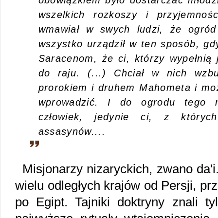
obowiązkiem było dostarczać młod
wszelkich rozkoszy i przyjemnoś
wmawiał w swych ludzi, że ogród 
wszystko urządził w ten sposób, gd
Saracenom, że ci, którzy wypełnią 
do raju. (...) Chciał w nich wzb
prorokiem i druhem Mahometa i moż
wprowadzić. I do ogrodu tego n
człowiek, jedynie ci, z któryc
assasynów....
Misjonarzy nizaryckich, zwano da'i.
wielu odległych krajów od Persji, pr
po Egipt. Tajniki doktryny znali tyl