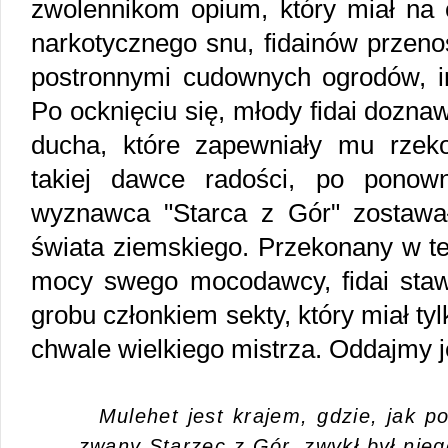
zwolennikom opium, który miał na 
narkotycznego snu, fidainów przen
postronnymi cudownych ogrodów, im
Po ocknięciu się, młody fidai doznaw
ducha, które zapewniały mu rzek
takiej dawce radości, po ponow
wyznawca "Starca z Gór" zostawa
świata ziemskiego. Przekonany w t
mocy swego mocodawcy, fidai staw
grobu członkiem sekty, który miał tylk
chwale wielkiego mistrza. Oddajmy 
Mulehet jest krajem, gdzie, jak p
zwany Starzec z Gór, zwykł był nie