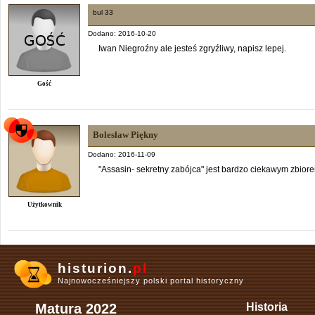
bul 33
Dodano: 2016-10-20
Iwan Niegroźny ale jesteś zgryźliwy, napisz lepej.
Gość
Bolesław Piękny
Dodano: 2016-11-09
"Assasin- sekretny zabójca" jest bardzo ciekawym zbior
Użytkownik
histurion.
pl
Najnowocześniejszy polski portal historyczny
Matura 2022
Historia