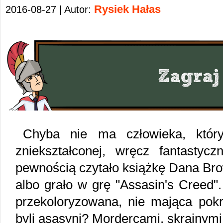
Rysiek Hałas
2016-08-27 | Autor:
Chyba nie ma człowieka, któr
zniekształconej, wręcz fantastyc
pewnością czytało książkę Dana Bro
albo grało w grę "Assasin's Creed"
przekoloryzowana, nie mająca pokr
byli asasyni? Mordercami, skrajnym