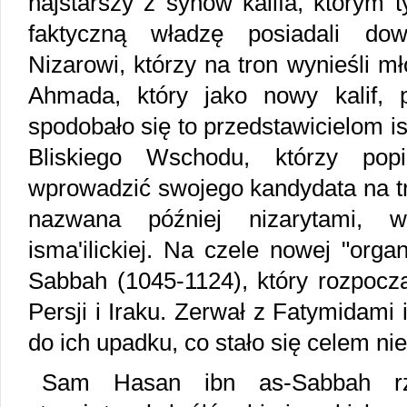
najstarszy z synów kalifa, którym 
faktyczną władzę posiadali dow
Nizarowi, którzy na tron wynieśli m
Ahmada, który jako nowy kalif, pr
spodobało się to przedstawicielom i
Bliskiego Wschodu, którzy pop
wprowadzić swojego kandydata na tr
nazwana później nizarytami, w
isma'ilickiej. Na czele nowej "orga
Sabbah (1045-1124), który rozpoczą
Persji i Iraku. Zerwał z Fatymidami 
do ich upadku, co stało się celem n
Sam Hasan ibn as-Sabbah r