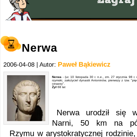
Nerwa
Paweł Bąkiewicz
2006-04-08 | Autor:
Nerwa
- (ur. 10 listopada 30 r. n.e., zm. 27 stycznia 98 r. 
rzymski, założyciel dynastii Antoninów, pierwszy z tzw. "pi
cesarzy".
Żył
68 lat
Nerwa urodził się 
Narni, 50 km na pó
Rzymu w arystokratycznej rodzinie, 