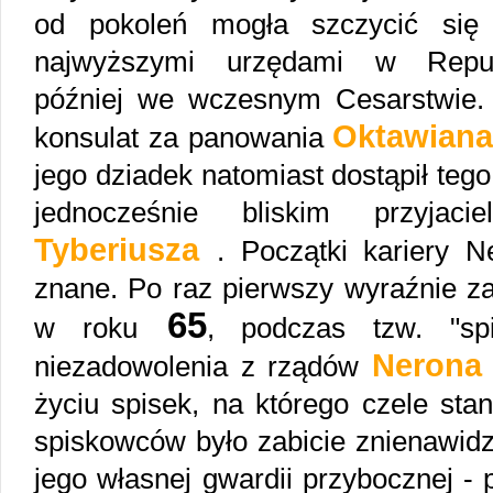
od pokoleń mogła szczycić się
najwyższymi urzędami w Repub
później we wczesnym Cesarstwie.
Oktawiana
konsulat za panowania
jego dziadek natomiast dostąpił tego
jednocześnie bliskim przyjaci
Tyberiusza
. Początki kariery 
znane. Po raz pierwszy wyraźnie zap
65
w roku
, podczas tzw. "sp
Nerona
niezadowolenia z rządów
życiu spisek, na którego czele sta
spiskowców było zabicie znienawid
jego własnej gwardii przybocznej -