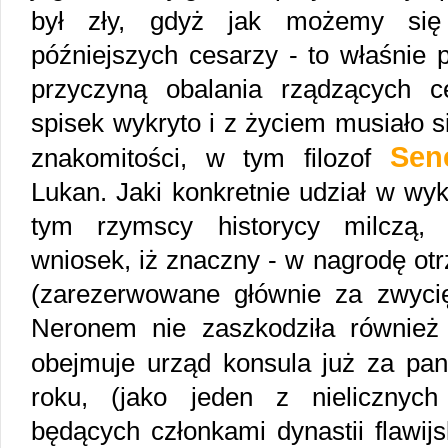
był zły, gdyż jak możemy się 
późniejszych cesarzy - to właśnie p
przyczyną obalania rządzących 
spisek wykryto i z życiem musiało 
Sen
znakomitości, w tym filozof
Lukan
. Jaki konkretnie udział w wy
tym rzymscy historycy milczą,
wniosek, iż znaczny - w nagrodę otr
(zarezerwowane głównie za zwycięs
Neronem nie zaszkodziła również j
obejmuje urząd konsula już za p
roku, (jako jeden z nielicznych
będących członkami dynastii flawijs