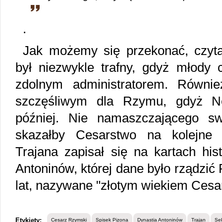
.
Jak możemy się przekonać, czyta
był niezwykle trafny, gdyż młody 
zdolnym administratorem. Równie
szczęśliwym dla Rzymu, gdyż Ne
później. Nie namaszczającego sw
skazałby Cesarstwo na kolejne
Trajana zapisał się na kartach histo
Antoninów, której dane było rządzić
lat, nazywane "złotym wiekiem Cesa
Etykiety:
Cesarz Rzymski
Spisek Pizona
Dynastia Antoninów
Trajan
Sek