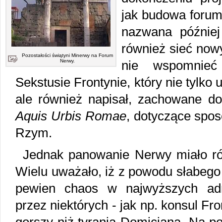
jak budowa forum
nazwana późnie
również sieć now
Pozostałości świątyni Minerwy na Forum
Nerwy.
nie wspomnieć
Sekstusie Frontynie, który nie tylk
ale również napisał, zachowane d
Aquis Urbis Romae
, dotyczące spo
Rzym.
Jednak panowanie Nerwy miało ró
Wielu uważało, iż z powodu słabego
pewien chaos w najwyższych adm
przez niektórych - jak np. konsul Fr