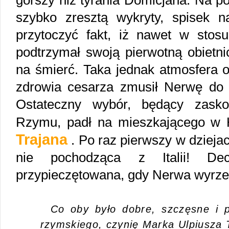
gorszy niż tyrania Domicjana. Na po
szybko zresztą wykryty, spisek n
przytoczyć fakt, iż nawet w sto
podtrzymał swoją pierwotną obietn
na śmierć. Taka jednak atmosfera o
zdrowia cesarza zmusił Nerwę do 
Ostateczny wybór, będący zask
Rzymu, padł na mieszkającego w 
Trajana
. Po raz pierwszy w dzieja
nie pochodząca z Italii! Decy
przypieczętowana, gdy Nerwa wyrzek
Co oby było dobre, szczęsne i p
rzymskiego, czynię Marka Ulpiusza