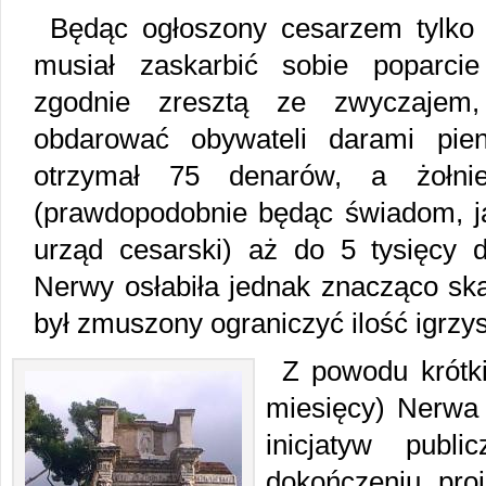
Będąc ogłoszony cesarzem tylko 
musiał zaskarbić sobie poparci
zgodnie zresztą ze zwyczajem,
obdarować obywateli darami pie
otrzymał 75 denarów, a żołnier
(prawdopodobnie będąc świadom, j
urząd cesarski) aż do 5 tysięcy
Nerwy osłabiła jednak znacząco skar
był zmuszony ograniczyć ilość igrz
Z powodu krótk
miesięcy) Nerwa 
inicjatyw publ
dokończeniu proj