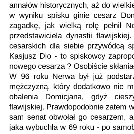
annałów historycznych, aż do wielki
w wyniku spisku ginie cesarz
Dom
zagadkę, jak wielką rolę pełnił N
przedstawiciela dynastii flawijski
cesarskich dla siebie przywódcą s
Kasjusz Dio - to spiskowcy zaprop
nowego cesarza ? Osobiście skłaniałb
W 96 roku Nerwa był już podstarz
mężczyzną, który dodatkowo nie m
obalenia Domicjana, gdyż ciesz
flawijskiej. Prawdopodobnie zatem w
sam senat obwołał go cesarzem, a
jaka wybuchła w 69 roku - po samobó