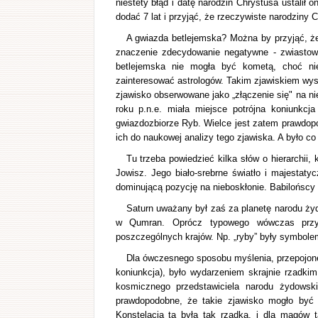
niestety błąd i datę narodzin Chrystusa ustali
dodać 7 lat i przyjąć, że rzeczywiste narodziny C
A gwiazda betlejemska? Można by przyjąć, ż
znaczenie zdecydowanie negatywne - zwiastowa
betlejemska nie mogła być kometą, choć nie
zainteresować astrologów. Takim zjawiskiem wys
zjawisko obserwowane jako „złączenie się" na ni
roku p.n.e. miała miejsce potrójna koniunkcja
gwiazdozbiorze Ryb. Wielce jest zatem prawdopo
ich do naukowej analizy tego zjawiska. A było co
Tu trzeba powiedzieć kilka słów o hierarchii
Jowisz. Jego biało-srebrne światło i majestat
dominującą pozycję na nieboskłonie. Babilońscy
Saturn uważany był zaś za planetę narodu ży
w Qumran. Oprócz typowego wówczas przyp
poszczególnych krajów. Np. „ryby” były symbole
Dla ówczesnego sposobu myślenia, przepojone
koniunkcja), było wydarzeniem skrajnie rzadki
kosmicznego przedstawiciela narodu żydowsk
prawdopodobne, że takie zjawisko mogło być 
Konstelacja ta była tak rzadka, i dla magów 