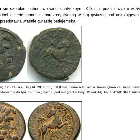
a się szerokim echem w świecie antycznym. Kilka lat później wybito w Syr
tiochia serię monet z charakterystyczną wielką gwiazdą nad uciekającym
przedstawia właśnie gwiazdę betlejemską.
ii), 12 - 14 r.n.e. Brąz AE 20, 6,65 g, 20,0 mm, mennica Antiochia. Awers: głowa Zeusa na praw
wróconą do tyłu, nad nim gwiazda, pod nim greckie litery DM (rok 44). RPC I 4269; BMC Galati