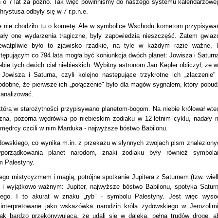
ł on o 7 lat za późno. Tak więc powinniśmy do naszego systemu kalendarzowe
hrystusa odbyły się w 7 r.p.n.e.
e nie chodziło tu o kometę. Ale w symbolice Wschodu kometom przypisywa
ły one wydarzenia tragiczne, były zapowiedzią nieszczęść. Zatem gwiaz
wątpliwie było to zjawisko rzadkie, na tyle w każdym razie ważne, 
tępującym co 794 lata mogła być koniunkcja dwóch planet: Jowisza i Saturna
ebie tych dwóch ciał niebieskich. Wybitny astronom Jan Kepler obliczył, że w
 Jowisza i Saturna, czyli kolejno następujące trzykrotne ich „złączenie"
dobne, że pierwsze ich „połączenie" było dla magów sygnałem, który pobudz
 analizować.
, którą w starożytności przypisywano planetom-bogom. Na niebie królował wte
yczna, pozorna wędrówka po niebieskim zodiaku w 12-letnim cyklu, nadały 
 mędrcy czcili w nim Marduka - najwyższe bóstwo Babilonu.
dowskiego, co wynika m.in. z przekazu w słynnych zwojach pism znaleziony
orządkowania planet narodom, znaki zodiaku były również symbola
m Palestyny.
go mistycyzmem i magią, potrójne spotkanie Jupitera z Saturnem (tzw. wiel
m i wyjątkowo ważnym: Jupiter, najwyższe bóstwo Babilonu, spotyka Saturn
iego. I to akurat w znaku „ryb” - symbolu Palestyny. Jest więc wyso
interpretowane jako wskazówka narodzin króla żydowskiego w Jerozolimi
tak bardzo przekonywująca, że udali się w daleką, pełną trudów drogę, a