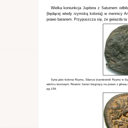
Wielka koniunkcja Jupitera z Saturnem odbił
(będącej wtedy rzymską kolonią) w mennicy An
prawo baranem. Przypuszcza się, że gwiazda ta 
Syria jako kolonia Rzymu, Silanus (namiestnik Rzymu w Syr
wieńcu laurowym. Rewers: baran biegnący na prawo z głową od
pg 159.