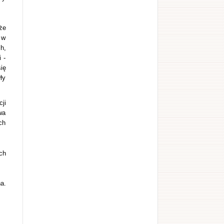
że
 w
h,
 -
ię
ły
ji
wa
ch
ch
a.