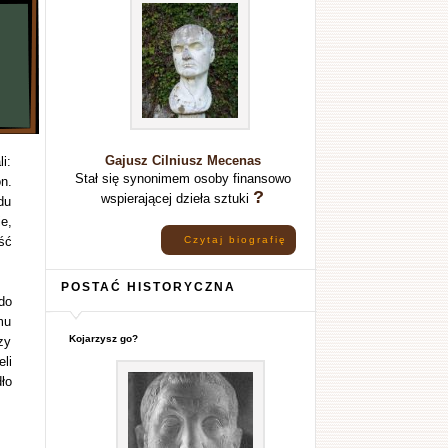
Gajusz Cilniusz Mecenas
i:
Stał się synonimem osoby finansowo
n.
?
wspierającej dzieła sztuki
du
e,
ść
Czytaj biografię
POSTAĆ HISTORYCZNA
do
mu
Kojarzysz go?
zy
li
ło