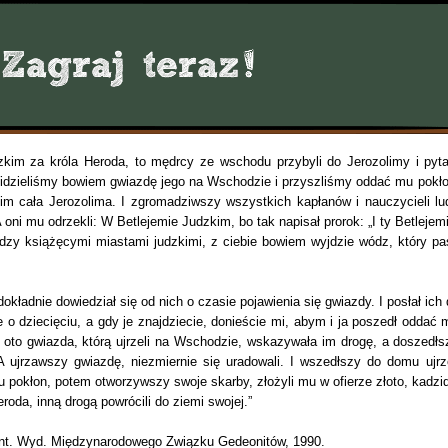
kim za króla Heroda, to mędrcy ze wschodu przybyli do Jerozolimy i pytal
Widzieliśmy bowiem gwiazdę jego na Wschodzie i przyszliśmy oddać mu pokło
nim cała Jerozolima. I zgromadziwszy wszystkich kapłanów i nauczycieli lu
oni mu odrzekli: W Betlejemie Judzkim, bo tak napisał prorok: „I ty Betlejemi
ędzy książęcymi miastami judzkimi, z ciebie bowiem wyjdzie wódz, który pa
ładnie dowiedział się od nich o czasie pojawienia się gwiazdy. I posłał ich 
ie o dziecięciu, a gdy je znajdziecie, donieście mi, abym i ja poszedł oddać 
A oto gwiazda, którą ujrzeli na Wschodzie, wskazywała im drogę, a doszedłs
 A ujrzawszy gwiazdę, niezmiernie się uradowali. I wszedłszy do domu ujrze
mu pokłon, potem otworzywszy swoje skarby, złożyli mu w ofierze złoto, kadzid
eroda, inną drogą powrócili do ziemi swojej.”
nt. Wyd. Międzynarodowego Związku Gedeonitów, 1990.