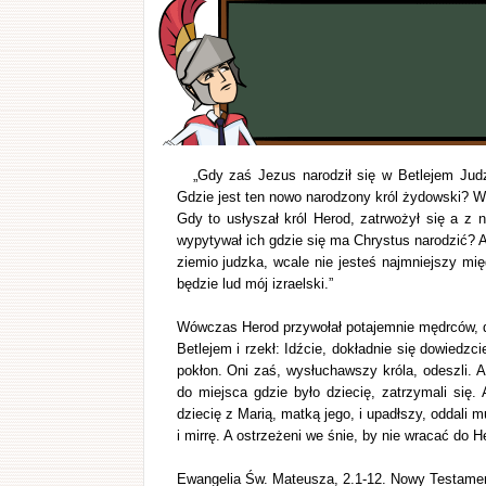
„Gdy zaś Jezus narodził się w Betlejem Judz
Gdzie jest ten nowo narodzony król żydowski? 
Gdy to usłyszał król Herod, zatrwożył się a z 
wypytywał ich gdzie się ma Chrystus narodzić? A 
ziemio judzka, wcale nie jesteś najmniejszy mi
będzie lud mój izraelski.”
Wówczas Herod przywołał potajemnie mędrców, dok
Betlejem i rzekł: Idźcie, dokładnie się dowiedzc
pokłon. Oni zaś, wysłuchawszy króla, odeszli. 
do miejsca gdzie było dziecię, zatrzymali się.
dziecię z Marią, matką jego, i upadłszy, oddali 
i mirrę. A ostrzeżeni we śnie, by nie wracać do H
Ewangelia Św. Mateusza, 2.1-12. Nowy Testame