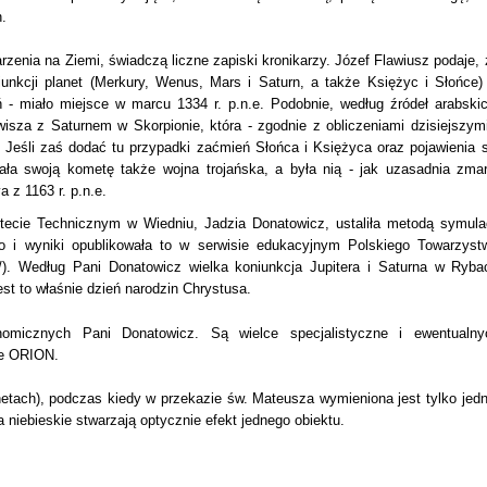
.
enia na Ziemi, świadczą liczne zapiski kronikarzy. Józef Flawiusz podaje, 
niunkcji planet (Merkury, Wenus, Mars i Saturn, a także Księżyc i Słońce)
ń - miało miejsce w marcu 1334 r. p.n.e. Podobnie, według źródeł arabskic
isza z Saturnem w Skorpionie, która - zgodnie z obliczeniami dzisiejszymi
. Jeśli zaś dodać tu przypadki zaćmień Słońca i Księżyca oraz pojawienia s
ła swoją kometę także wojna trojańska, a była nią - jak uzasadnia zmar
 z 1163 r. p.n.e.
tecie Technicznym w Wiedniu, Jadzia Donatowicz, ustaliła metodą symulac
o i wyniki opublikowała to w serwisie edukacyjnym Polskiego Towarzyst
l/). Według Pani Donatowicz wielka koniunkcja Jupitera i Saturna w Ryba
jest to właśnie dzień narodzin Chrystusa.
nomicznych Pani Donatowicz. Są wielce specjalistyczne i ewentualny
ie ORION.
etach), podczas kiedy w przekazie św. Mateusza wymieniona jest tylko jedn
a niebieskie stwarzają optycznie efekt jednego obiektu.