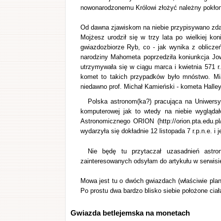
nowonarodzonemu Królowi złożyć należny pokłon
Od dawna zjawiskom na niebie przypisywano zdarz
Mojżesz urodził się w trzy lata po wielkiej ko
gwiazdozbiorze Ryb, co - jak wynika z oblicze
narodziny Mahometa poprzedziła koniunkcja Jow
utrzymywała się w ciągu marca i kwietnia 571 r
komet to takich przypadków było mnóstwo. Mia
niedawno prof. Michał Kamieński - kometa Halleya
Polska astronom(ka?) pracująca na Uniwersy
komputerowej jak to wtedy na niebie wyglądał
Astronomicznego ORION (http://orion.pta.edu.p
wydarzyła się dokładnie 12 listopada 7 r.p.n.e. i 
Nie będę tu przytaczał uzasadnień astro
zainteresowanych odsyłam do artykułu w serwis
Mowa jest tu o dwóch gwiazdach (właściwie plan
Po prostu dwa bardzo blisko siebie położone ciał
Gwiazda betlejemska na monetach