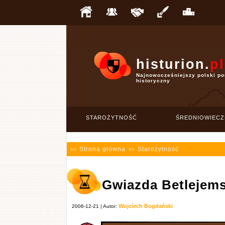
histurion.
pl
Najnowocześniejszy polski po
historyczny
STAROŻYTNOŚĆ
ŚREDNIOWIECZ
Strona główna
Starożytność
>>
>>
Gwiazda Betlejem
Wojciech Bogdański
2006-12-21 | Autor: