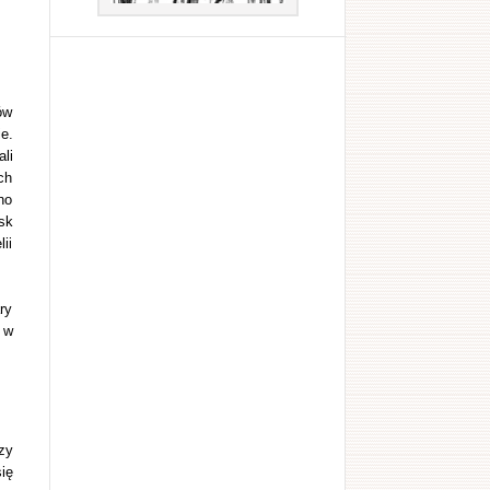
ów
e.
li
ch
no
sk
ii
ry
 w
zy
ię