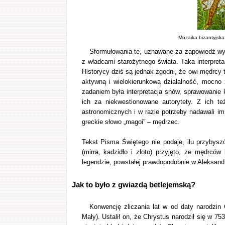
Mozaika bizantyjska
Sformułowania te, uznawane za zapowiedź wy
z władcami starożytnego świata. Taka interpreta
Historycy dziś są jednak zgodni, że owi mędrcy 
aktywną i wielokierunkową działalność, mocno z
zadaniem była interpretacja snów, sprawowanie
ich za niekwestionowane autorytety. Z ich te
astronomicznych i w razie potrzeby nadawali i
greckie słowo „magoi” – mędrzec.
Tekst Pisma Świętego nie podaje, ilu przybysz
(mirra, kadzidło i złoto) przyjęto, że mędrców 
legendzie, powstałej prawdopodobnie w Aleksandri
Jak to było z gwiazdą betlejemską?
Konwencję zliczania lat w od daty narodzin
Mały). Ustalił on, że Chrystus narodził się w 75