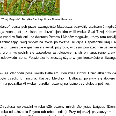
: "Trzej Magowie", Bazylika Santi Apollinare Nuovo, Ravenna.
darzeń opisanych przez Ewangelistę Mateusza, pozwoliły utożsamić mędrc
cja znana jest już pisarzom chrześcijańskim w III wieku. Stąd Trzej Królowi
to znani w Babilonii, na dworach Persów i Medów magowie, którzy tam rozwija
aznaczając swój wpływ na życie polityczne, religijne i społeczne kraju. I
 kultu i wreszcie wyjaśnianie zjawisk przyrody, w czym powszechnie uznawa
ż grona wywodzili się zawodowi astrologowie. Znali oni znaczenie zjawi
m odpowiedni sens. Potwierdza to zresztą użyte w tym kontekście w Ewangel
ów ze Wschodu poszukiwało Betlejem. Ponieważ złożyli Dzieciątku trzy da
było trzech. Ich imiona: Kasper, Melchior i Baltazar, pojawiły się dopiero
i na początku VI wieku i przetłumaczonej na łacinę trzy stulecia później.
 Chrystusa wprowadził w roku 525 uczony mnich Dionysius Exiguus (Dioni
3 roku od założenia Rzymu (ab urbe condita). Przy tej okazji przydarzył mu s