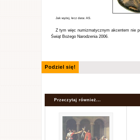
Jak wyżej, lecz data: AS.
Z tym więc numizmatycznym akcentem nie poz
Świąt Bożego Narodzenia 2006.
Podziel się!
Przeczytaj również...