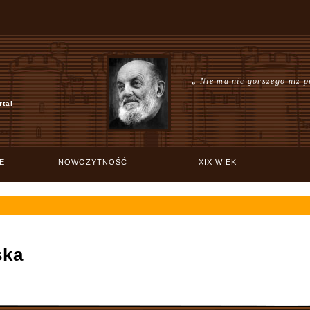
„
Nie ma nic gorszego niż p
rtal
E
NOWOŻYTNOŚĆ
XIX WIEK
ska