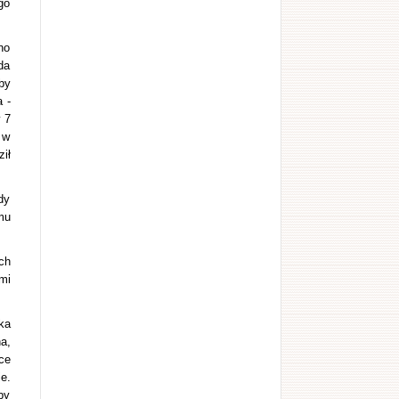
go
no
da
by
 -
 7
 w
ił
dy
mu
ch
mi
ka
a,
ce
e.
by