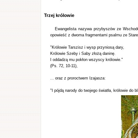
Trzej królowie
Ewangelista nazywa przybyszów ze Wschodu
opowieść z dwoma fragmentami psalmu ze Stare
"Królowie Tarszisz i wysp przyniosą dary,
Królowie Szeby i Saby złożą daninę.
I oddadzą mu pokłon wszyscy królowie."
(Ps. 72, 10-11),
... oraz z proroctwem Izajasza:
"I pójdą narody do twojego światła, królowie do b