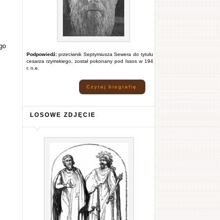
go
Podpowiedź:
przeciwnik Septymiusza Sewera do tytułu
cesarza rzymskiego, został pokonany pod Issos w 194
r. n.e.
Czytaj biografię
LOSOWE ZDJĘCIE