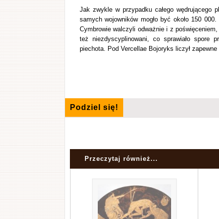
Jak zwykle w przypadku całego wędrującego ple
samych wojowników mogło być około 150 000. W
Cymbrowie walczyli odważnie i z poświęceniem,
też niezdyscyplinowani, co sprawiało spore
piechota. Pod Vercellae Bojoryks liczył zapewne
Podziel się!
Przeczytaj również...