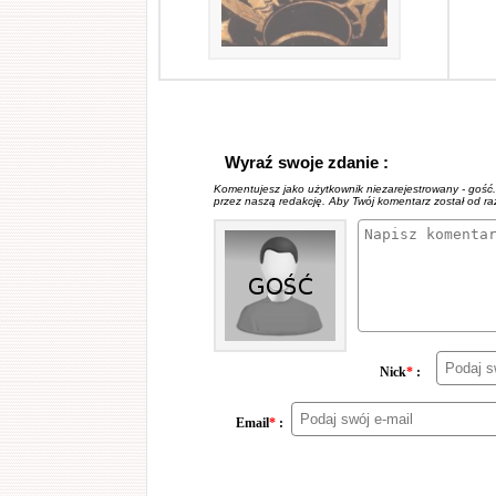
Wyraź swoje zdanie :
Komentujesz jako użytkownik niezarejestrowany - gość
przez naszą redakcję. Aby Twój komentarz został od r
Nick
*
:
Email
*
: