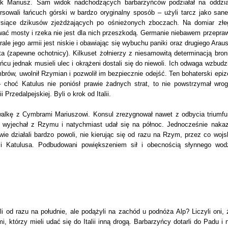
 jak Mariusz. Sam widok nadchodzących barbarzyńców podziałał na oddzia
sowali łańcuch górski w bardzo oryginalny sposób – użyli tarcz jako sane
 tysiące dzikusów zjeżdżających po ośnieżonych zboczach. Na domiar złe
wać mosty i rzeka nie jest dla nich przeszkodą. Germanie niebawem przeprawi
ale jego armii jest niskie i obawiając się wybuchu paniki oraz drugiego Araus
a (zapewne ochotnicy). Kilkuset żołnierzy z niesamowitą determinacją broni
u jednak musieli ulec i okrążeni dostali się do niewoli. Ich odwaga wzbudzi
rów, uwolnił Rzymian i pozwolił im bezpiecznie odejść. Ten bohaterski epiz
 choć Katulus nie poniósł prawie żadnych strat, to nie powstrzymał wrog
Przedalpejskiej. Byli o krok od Italii.
 walkę z Cymbrami Mariuszowi. Konsul zrezygnował nawet z odbycia triumfu
 wyjechał z Rzymu i natychmiast udał się na północ. Jednocześnie nakaz
ie działali bardzo powoli, nie kierując się od razu na Rzym, przez co wojs
mi Katulusa. Podbudowani powiększeniem sił i obecnością słynnego wod
i od razu na południe, ale podążyli na zachód u podnóża Alp? Liczyli oni, 
 którzy mieli udać się do Italii inną drogą. Barbarzyńcy dotarli do Padu i n