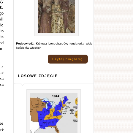
ły
k.
go
li
io
ło
ła
od
Podpowiedź:
Królowa Longobardów, fundatorka wielu
kościołów włoskich
a.
Czytaj biografię
 z
ał
LOSOWE ZDJĘCIE
ka
za
że
ie