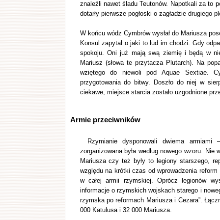
znaleźli nawet śladu Teutonów. Napotkali za t
dotarły pierwsze pogłoski o zagładzie drugiego pl
W końcu wódz Cymbrów wysłał do Mariusza poselst
Konsul zapytał o jaki to lud im chodzi. Gdy odp
spokoju. Oni już mają swą ziemię i będą w nie
Mariusz (słowa te przytacza Plutarch). Na po
wziętego do niewoli pod Aquae Sextiae. Cy
przygotowania do bitwy. Doszło do niej w sier
ciekawe, miejsce starcia zostało uzgodnione prze
Armie przeciwników
Rzymianie dysponowali dwiema armiami –
zorganizowana była według nowego wzoru. Nie w
Mariusza czy też były to legiony starszego, r
względu na krótki czas od wprowadzenia reform
w całej armii rzymskiej. Oprócz legionów wys
informacje o rzymskich wojskach starego i noweg
rzymska po reformach Mariusza i Cezara”. Łączni
000 Katulusa i 32 000 Mariusza.