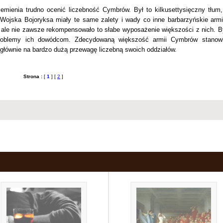
mienia trudno ocenić liczebność Cymbrów. Był to kilkusettysięczny tłum,
ojska Bojoryksa miały te same zalety i wady co inne barbarzyńskie armi
 ale nie zawsze rekompensowało to słabe wyposażenie większości z nich. By
 problemy ich dowódcom. Zdecydowaną większość armii Cymbrów stanowi
 głównie na bardzo dużą przewagę liczebną swoich oddziałów.
Strona :
[
1
] [
2
]