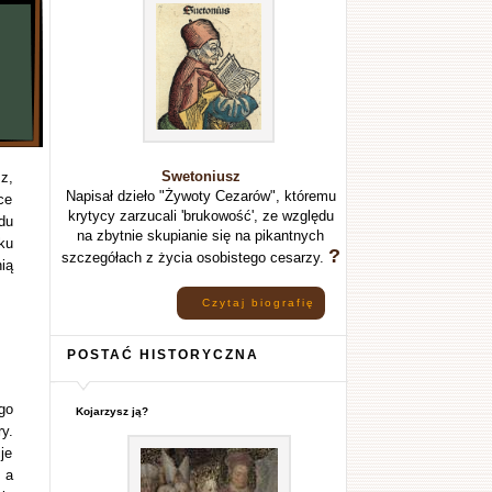
Swetoniusz
z,
Napisał dzieło "Żywoty Cezarów", któremu
ce
krytycy zarzucali 'brukowość', ze względu
du
na zbytnie skupianie się na pikantnych
ku
?
szczegółach z życia osobistego cesarzy.
ią
Czytaj biografię
POSTAĆ HISTORYCZNA
go
Kojarzysz ją?
y.
je
 a