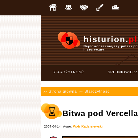
histurion.
pl
Najnowocześniejszy polski po
historyczny
STAROŻYTNOŚĆ
ŚREDNIOWIECZ
Strona główna
Starożytność
>>
>>
Bitwa pod Vercell
Piotr Radziejewski
2007-04-14 | Autor: