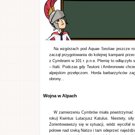
Na wzgórzach pod Aquae Sextiae jeszcze ro
zaczął przygotowania do kolejnej kampanii prz
z Cymbrami w 101 r. p.n.e. Plemię to odłączyło
– Italii. Podczas gdy Teutoni i Ambronowie chc
alpejskim przełęczom. Horda barbarzyńców zagr
obrony...
Wojna w Alpach
W zamierzeniu Cymbrów miała powstrzymać in
roku) Kwintus Lutacjusz Katulus. Niestety, sił
Zorientowawszy się w sytuacji, wódz wycofał s
polowe nad rzeką Natizo i tam odeprzeć najeźdźc