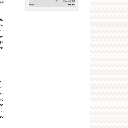
ów
u.
 w
zo
w,
li
co
i,
ji
ze
ić
ne
ia
20