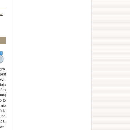
rz
gra.
jest
tych
ieja
tóra
niej
o to
 nie
wódz
, na
ada.
ów i