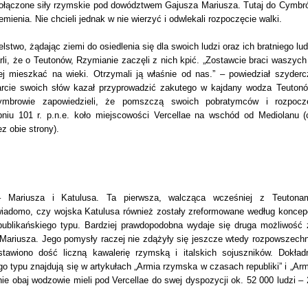
o połączone siły rzymskie pod dowództwem Gajusza Mariusza. Tutaj do Cymbr
emienia. Nie chcieli jednak w nie wierzyć i odwlekali rozpoczęcie walki.
wo, żądając ziemi do osiedlenia się dla swoich ludzi oraz ich bratniego lud
arli, że o Teutonów, Rzymianie zaczęli z nich kpić. „Zostawcie braci waszych
j mieszkać na wieki. Otrzymali ją właśnie od nas.” – powiedział szyderc
parcie swoich słów kazał przyprowadzić zakutego w kajdany wodza Teutonó
mbrowie zapowiedzieli, że pomszczą swoich pobratymców i rozpoczę
pniu 101 r. p.n.e. koło miejscowości Vercellae na wschód od Mediolanu (
z obie strony).
 Mariusza i Katulusa. Ta pierwsza, walcząca wcześniej z Teutonam
iadomo, czy wojska Katulusa również zostały zreformowane według koncepc
epublikańskiego typu. Bardziej prawdopodobna wydaje się druga możliwość 
 Mariusza. Jego pomysły raczej nie zdążyły się jeszcze wtedy rozpowszechn
tawiono dość liczną kawalerię rzymską i italskich sojuszników. Dokład
o typu znajdują się w artykułach „Armia rzymska w czasach republiki” i „Arm
e obaj wodzowie mieli pod Vercellae do swej dyspozycji ok. 52 000 ludzi – 