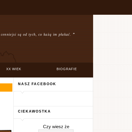
 cenniejsi są od tych, co każą im płakać.
”
XX WIEK
BIOGRAFIE
NASZ FACEBOOK
CIEKAWOSTKA
Czy wiesz że