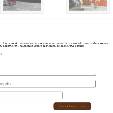
. Z tego powodu, zanim komentarz pojawi się na stronie będzie musiał zostać zaakceptowany
azu opublikowany na naszych łamach zachęcamy do darmowej rejestracji!
Dodaj komentarz