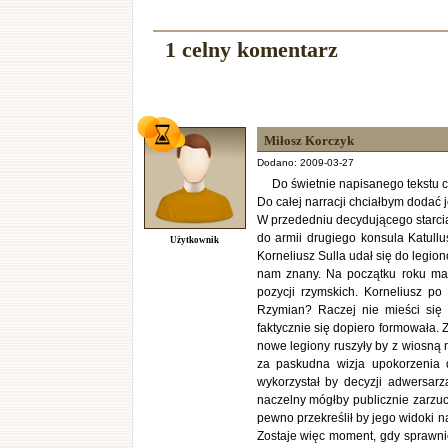
1 celny komentarz
Miłosz Korczyk
Dodano: 2009-03-27
Do świetnie napisanego tekstu c
Do całej narracji chciałbym dodać 
W przededniu decydującego starcia
do armii drugiego konsula Katullu
Użytkownik
Korneliusz Sulla udał się do legion
nam znany. Na początku roku mas
pozycji rzymskich. Korneliusz po
Rzymian? Raczej nie mieści się 
faktycznie się dopiero formowała.
nowe legiony ruszyły by z wiosną 
za paskudna wizja upokorzenia d
wykorzystał by decyzji adwersar
naczelny mógłby publicznie zarzuci
pewno przekreślił by jego widoki n
Zostaje więc moment, gdy sprawnie