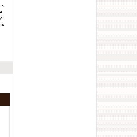
 a
e.
li
ła