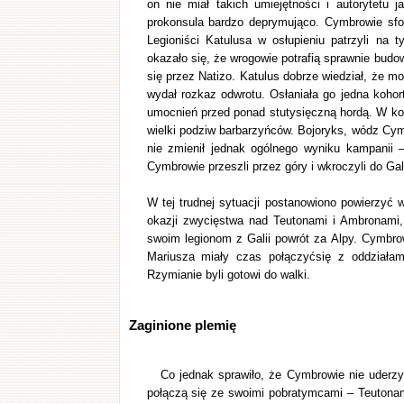
on nie miał takich umiejętności i autorytetu
prokonsula bardzo deprymująco. Cymbrowie sfor
Legioniści Katulusa w osłupieniu patrzyli na
okazało się, że wrogowie potrafią sprawnie budo
się przez Natizo. Katulus dobrze wiedział, że mor
wydał rozkaz odwrotu. Osłaniała go jedna kohort
umocnień przed ponad stutysięczną hordą. W końc
wielki podziw barbarzyńców. Bojoryks, wódz Cymb
nie zmienił jednak ogólnego wyniku kampanii –
Cymbrowie przeszli przez góry i wkroczyli do Galii 
W tej trudnej sytuacji postanowiono powierzyć
okazji zwycięstwa nad Teutonami i Ambronami,
swoim legionom z Galii powrót za Alpy. Cymbrow
Mariusza miały czas połączyćsię z oddziała
Rzymianie byli gotowi do walki.
Zaginione plemię
Co jednak sprawiło, że Cymbrowie nie uderzyl
połączą się ze swoimi pobratymcami – Teutonami,