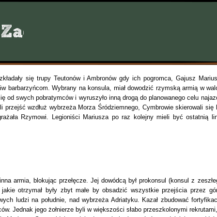
zkładały się trupy Teutonów i Ambronów gdy ich pogromca, Gajusz Marius
eciw barbarzyńcom. Wybrany na konsula, miał dowodzić rzymską armią w wal
 się od swych pobratymców i wyruszyło inną drogą do planowanego celu najaz
ieli przejść wzdłuż wybrzeża Morza Śródziemnego, Cymbrowie skierowali się 
ażała Rzymowi. Legioniści Mariusza po raz kolejny mieli być ostatnią lin
na armia, blokując przełęcze. Jej dowódcą był prokonsul (konsul z zeszłe
y jakie otrzymał były zbyt małe by obsadzić wszystkie przejścia przez gór
wych ludzi na południe, nad wybrzeża Adriatyku. Kazał zbudować fortyfikac
ów. Jednak jego żołnierze byli w większości słabo przeszkolonymi rekrutami,