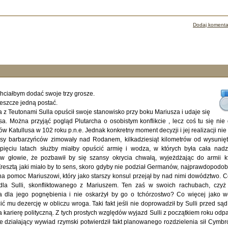
Dodaj komenta
hciałbym dodać swoje trzy grosze.
jeszcze jedną postać.
 z Teutonami Sulla opuścił swoje stanowisko przy boku Mariusza i udaje się
sa. Można przyjąć pogląd Plutarcha o osobistym konflikcie , lecz coś tu się nie 
ów Katullusa w 102 roku p.n.e. Jednak konkretny moment decyzji i jej realizacji nie 
y barbarzyńców zimowały nad Rodanem, kilkadziesiąt kilometrów od wysunię
 pięciu latach służby miałby opuścić armię i wodza, w których była cała nadz
w głowie, że pozbawił by się szansy okrycia chwałą, wyjeżdżając do armii k
 Zresztą jaki miało by to sens, skoro gdyby nie podział Germanów, najprawdopodob
na pomoc Mariuszowi, który jako starszy konsul przejął by nad nimi dowództwo. C
la Sulli, skonfliktowanego z Mariuszem. Ten zaś w swoich rachubach, czyż
za dla jego pognębienia i nie oskarżył by go o tchórzostwo? Co więcej jako 
ć mu dezercję w obliczu wroga. Taki fakt jeśli nie doprowadził by Sulli przed sąd
a karierę polityczną. Z tych prostych względów wyjazd Sulli z początkiem roku odp
 działający wywiad rzymski potwierdził fakt planowanego rozdzielenia sił Cymbr