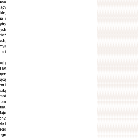
lusa
jący
kie,
ia i
ądry
cych
cież
ach,
myli
om i
acją
 lat
jące
jącą
em i
sztą
wani
ciem
ula.
daje
ony.
ie i
rego
jego