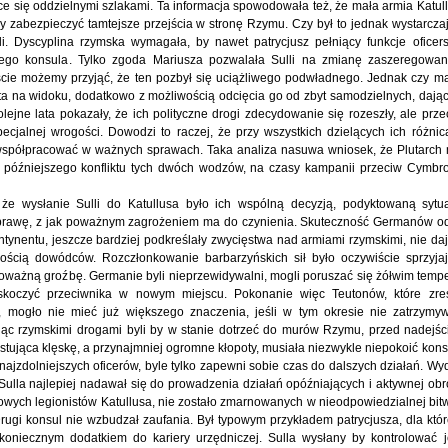
 się oddzielnymi szlakami. Ta informacja spowodowała też, że mała armia Katul
by zabezpieczyć tamtejsze przejścia w stronę Rzymu. Czy był to jednak wystarcza
. Dyscyplina rzymska wymagała, by nawet patrycjusz pełniący funkcje oficers
ego konsula. Tylko zgoda Mariusza pozwalała Sulli na zmianę zaszeregowan
iście możemy przyjąć, że ten pozbył się uciążliwego podwładnego. Jednak czy m
nta na widoku, dodatkowo z możliwością odcięcia go od zbyt samodzielnych, dają
lejne lata pokazały, że ich polityczne drogi zdecydowanie się rozeszły, ale prze
pecjalnej wrogości. Dowodzi to raczej, że przy wszystkich dzielących ich różnic
i współpracować w ważnych sprawach. Taka analiza nasuwa wniosek, że Plutarch 
u późniejszego konfliktu tych dwóch wodzów, na czasy kampanii przeciw Cymbr
że wysłanie Sulli do Katullusa było ich wspólną decyzją, podyktowaną sytu
sprawę, z jak poważnym zagrożeniem ma do czynienia. Skuteczność Germanów od
tynentu, jeszcze bardziej podkreślały zwycięstwa nad armiami rzymskimi, nie da
nością dowódców. Rozczłonkowanie barbarzyńskich sił było oczywiście sprzyja
 poważną groźbę. Germanie byli nieprzewidywalni, mogli poruszać się żółwim temp
askoczyć przeciwnika w nowym miejscu. Pokonanie więc Teutonów, które zre
a, mogło nie mieć już większego znaczenia, jeśli w tym okresie nie zatrzymy
 Idąc rzymskimi drogami byli by w stanie dotrzeć do murów Rzymu, przed nadejś
stująca klęskę, a przynajmniej ogromne kłopoty, musiała niezwykle niepokoić kons
najzdolniejszych oficerów, byle tylko zapewni sobie czas do dalszych działań. Wy
 Sulla najlepiej nadawał się do prowadzenia działań opóźniających i aktywnej obr
nowych legionistów Katullusa, nie zostało zmarnowanych w nieodpowiedzialnej bitw
rugi konsul nie wzbudzał zaufania. Był typowym przykładem patrycjusza, dla któ
 koniecznym dodatkiem do kariery urzędniczej. Sulla wysłany by kontrolować 