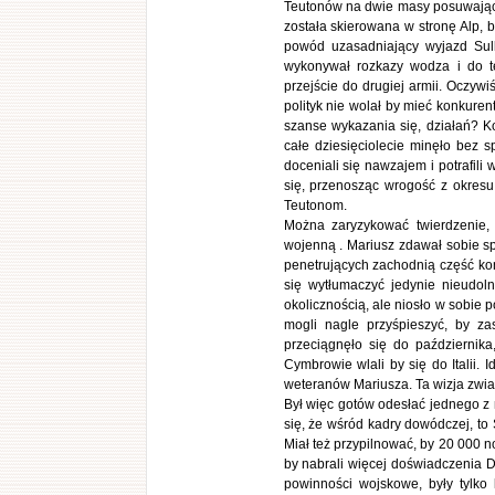
Teutonów na dwie masy posuwające
została skierowana w stronę Alp, 
powód uzasadniający wyjazd Sulli
wykonywał rozkazy wodza i do t
przejście do drugiej armii. Oczyw
polityk nie wolał by mieć konkure
szanse wykazania się, działań? Ko
całe dziesięciolecie minęło bez s
doceniali się nawzajem i potrafil
się, przenosząc wrogość z okres
Teutonom.
Można zaryzykować twierdzenie, 
wojenną . Mariusz zdawał sobie 
penetrujących zachodnią część kon
się wytłumaczyć jedynie nieudol
okolicznością, ale niosło w sobie
mogli nagle przyśpieszyć, by z
przeciągnęło się do październik
Cymbrowie wlali by się do Italii.
weteranów Mariusza. Ta wizja zwia
Był więc gotów odesłać jednego z 
się, że wśród kadry dowódczej, to
Miał też przypilnować, by 20 000 
by nabrali więcej doświadczenia D
powinności wojskowe, były tylko