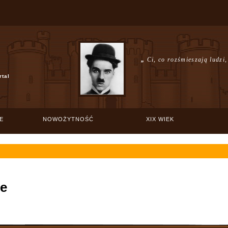
„
Ci, co rozśmieszają ludzi,
rtal
E
NOWOŻYTNOŚĆ
XIX WIEK
ae