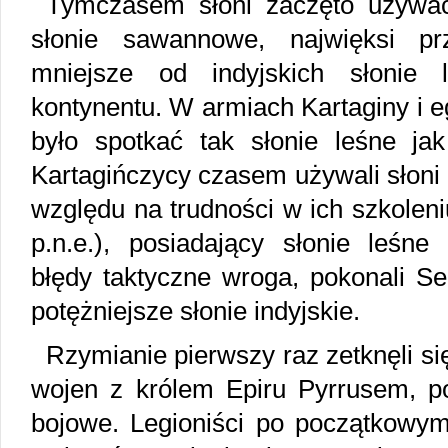
Tymczasem słoni zaczęto używać
słonie sawannowe, najwięksi prz
mniejsze od indyjskich słonie 
kontynentu. W armiach Kartaginy i 
było spotkać tak słonie leśne jak
Kartagińczycy czasem używali słoni
względu na trudności w ich szkoleni
p.n.e.), posiadający słonie leśne
błędy taktyczne wroga, pokonali Se
potężniejsze słonie indyjskie.
Rzymianie pierwszy raz zetknęli si
wojen z królem Epiru Pyrrusem, po
bojowe. Legioniści po początkowym