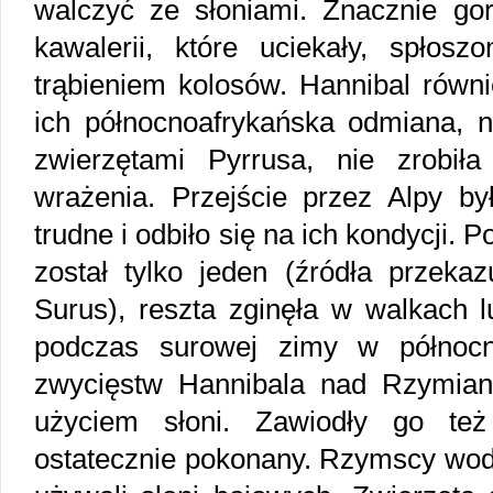
walczyć ze słoniami. Znacznie gor
kawalerii, które uciekały, spło
trąbieniem kolosów. Hannibal równi
ich północnoafrykańska odmiana, 
zwierzętami Pyrrusa, nie zrobił
wrażenia. Przejście przez Alpy by
trudne i odbiło się na ich kondycji. P
został tylko jeden (źródła przeka
Surus), reszta zginęła w walkach 
podczas surowej zimy w północne
zwycięstw Hannibala nad Rzymia
użyciem słoni. Zawiodły go te
ostatecznie pokonany. Rzymscy wod