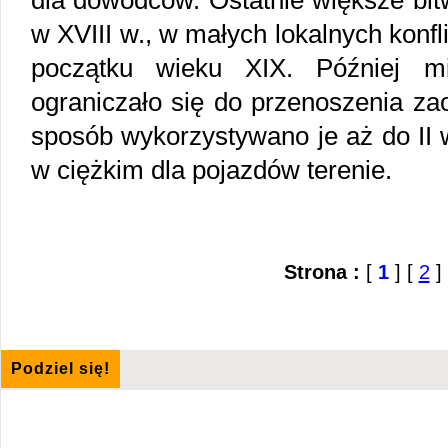
dla dowódców. Ostatnie większe bit
w XVIII w., w małych lokalnych konfl
początku wieku XIX. Później mil
ograniczało się do przenoszenia za
sposób wykorzystywano je aż do II 
w ciężkim dla pojazdów terenie.
Strona :
[
1
] [
2
]
Podziel się!