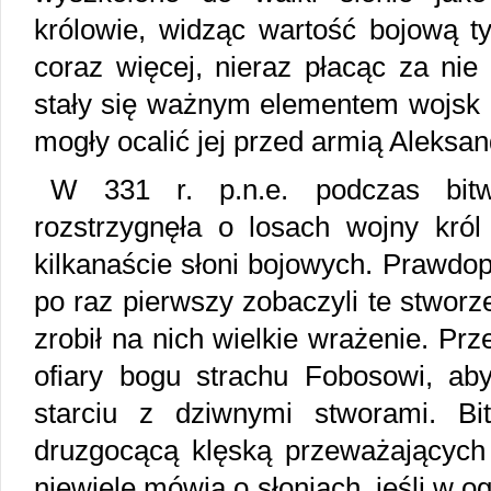
królowie, widząc wartość bojową ty
coraz więcej, nieraz płacąc za nie
stały się ważnym elementem wojsk P
mogły ocalić jej przed armią Aleksan
W 331 r. p.n.e. podczas bit
rozstrzygnęła o losach wojny król
kilkanaście słoni bojowych. Prawdo
po raz pierwszy zobaczyli te stworz
zrobił na nich wielkie wrażenie. Prze
ofiary bogu strachu Fobosowi, ab
starciu z dziwnymi stworami. Bi
druzgocącą klęską przeważających 
niewiele mówią o słoniach, jeśli w o