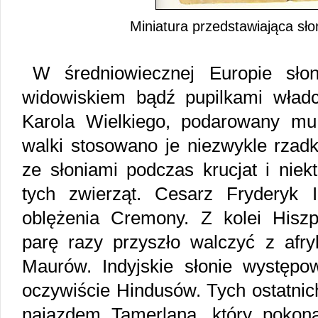
Miniatura przedstawiająca sł
W średniowiecznej Europie sło
widowiskiem bądź pupilkami wład
Karola Wielkiego, podarowany mu
walki stosowano je niezwykle rzadk
ze słoniami podczas krucjat i niek
tych zwierząt. Cesarz Fryderyk I
oblężenia Cremony. Z kolei Hisz
parę razy przyszło walczyć z afry
Maurów. Indyjskie słonie występ
oczywiście Hindusów. Tych ostatnich
najazdem Tamerlana, który pokon