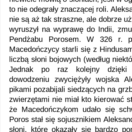
to nie odegrały znaczącej roli. Aleks
nie są aż tak straszne, ale dobrze u
wyruszył na wyprawę do Indii, zmu
Pendżabu Porosem. W 326 r. p.
Macedończycy starli się z Hindusam
liczbą słoni bojowych (według niektó
Jednak po raz kolejny dzięki 
dowodzeniu zwyciężyły wojska Ale
pikami pozabijali siedzących na grz
zwierzętami nie miał kto kierować s
że Macedończykom udało się sch
Poros stał się sojusznikiem Aleksan
słoni, które okazały się bardzo 