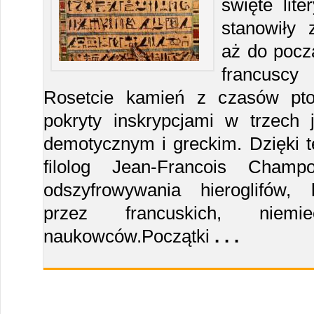
święte lite
stanowiły
aż do pocz
francuscy
Rosetcie kamień z czasów ptol
pokryty inskrypcjami w trzech j
demotycznym i greckim. Dzięki t
filolog Jean-Francois Champo
odszyfrowywania hieroglifów,
przez francuskich, niemi
naukowców.Początki
. . .