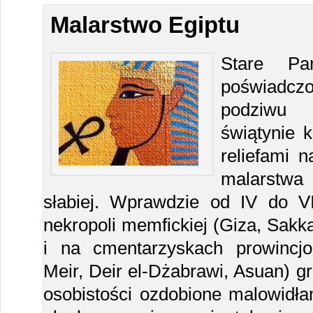
Malarstwo Egiptu
Stare Pa
poświadcz
podziwu 
świątynie 
reliefami n
malarstw
słabiej. Wprawdzie od IV do V
nekropoli memfickiej (Giza, Sakk
i na cmentarzyskach prowincjo
Meir, Deir el-Dżabrawi, Asuan) 
osobistości ozdobione malowidła