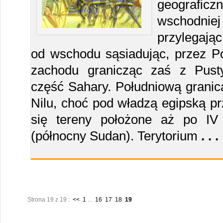
geograficz
wschodni
przylegają
od wschodu sąsiadując, przez Pó
zachodu granicząc zaś z Pusty
część Sahary. Południową granicą
Nilu, choć pod władzą egipską pr
się tereny położone aż po IV
(północny Sudan). Terytorium
. . .
Strona 19 z 19 :
<<
1
...
16
17
18
19