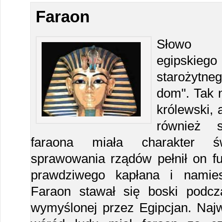
Faraon
Słowo "f
egipskie
starożytneg
dom". Tak 
królewski, 
również 
faraona miała charakter świ
sprawowania rządów pełnił on fu
prawdziwego kapłana i namie
Faraon stawał się boski podcz
wymyślonej przez Egipcjan. Najw