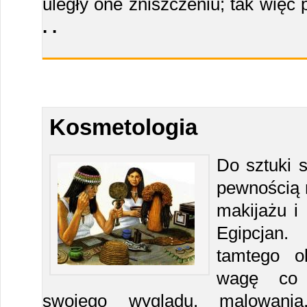
uległy one zniszczeniu; tak więc 
. .
Kosmetologia
Do sztuki s
pewnością 
makijażu i 
Egipcjan
tamtego ok
wagę co 
swojego wyglądu, malowani